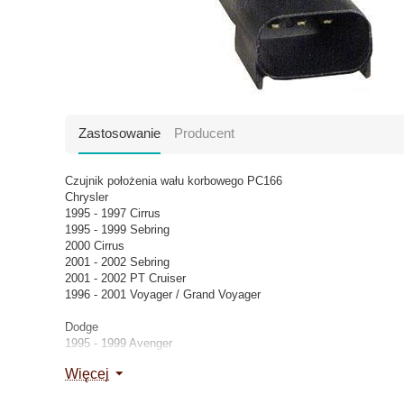
Zastosowanie
Producent
Czujnik położenia wału korbowego PC166
Chrysler
1995 - 1997 Cirrus
1995 - 1999 Sebring
2000 Cirrus
2001 - 2002 Sebring
2001 - 2002 PT Cruiser
1996 - 2001 Voyager / Grand Voyager
Dodge
1995 - 1999 Avenger
1995 - 2002 Neon
Więcej
1996 - 2002 Caravan
1995 - 2002 Stratus