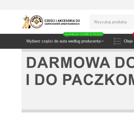
NAJWIĘKSZY WYBÓR W POLSCE
Wybierz części do auta według producenta
Oleje 