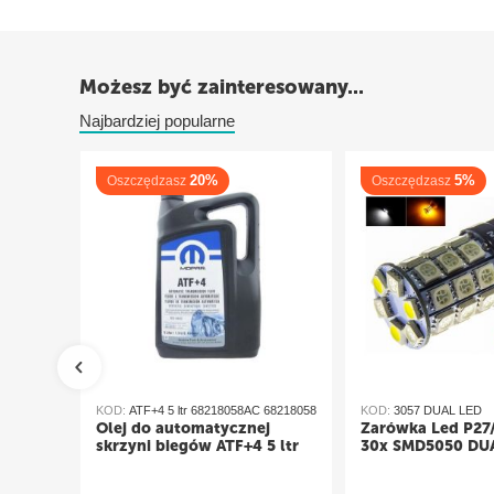
1996 - 1997 Grand Caravan
Eagle
1995 - 1996 Talon
Możesz być zainteresowany...
Plymouth
Najbardziej popularne
1996 - 2000 Breeze
1995 - 2001 Neon
1996 - 1997 Grand Voyager
20%
5%
Oszczędzasz
Oszczędzasz
1996 - 2000 Voyager
silniki 2.0 i 2.4
KOD:
ATF+4 5 ltr 68218058AC 68218058
KOD:
3057 DUAL LED
Olej do automatycznej
Żarówka Led P27
skrzyni biegów ATF+4 5 ltr
30x SMD5050 DU
3/27 CW
pomarańczowy/b