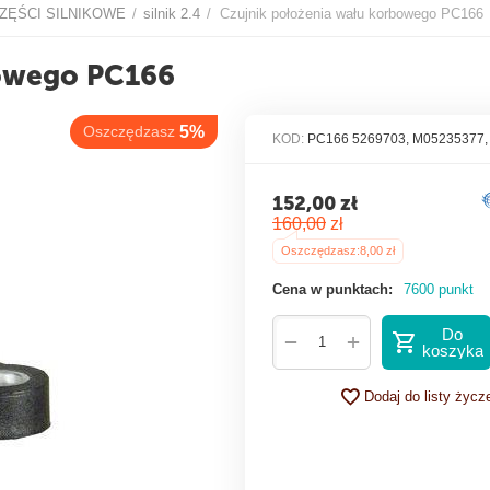
ZĘŚCI SILNIKOWE
silnik 2.4
Czujnik położenia wału korbowego PC166
/
/
szczędzasz
5%
bowego PC166
KOD:
PC166 5269703, M05235377
152,00
zł
160,00
zł
Oszczędzasz:
8,00
zł
Cena w punktach:
7600 punkt
Do
+
−
koszyka
Dodaj do listy życz