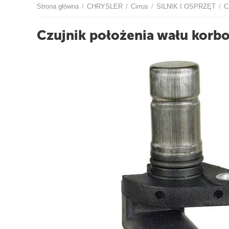
Strona główna
CHRYSLER
Cirrus
SILNIK I OSPRZĘT
C
/
/
/
/
O
Czujnik położenia wału kor