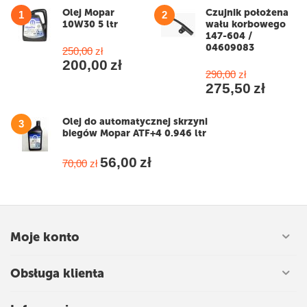
Olej Mopar
Czujnik położena
1
2
10W30 5 ltr
wału korbowego
147-604 /
04609083
250,00
zł
200,00
zł
290,00
zł
275,50
zł
Olej do automatycznej skrzyni
3
biegów Mopar ATF+4 0.946 ltr
56,00
zł
70,00
zł
Moje konto
Obsługa klienta