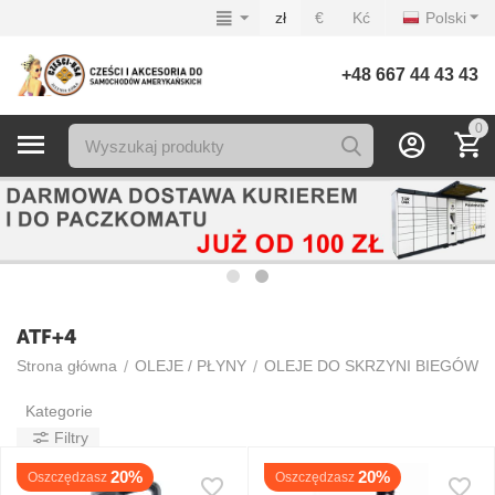
zł
€
Kć
Polski
+48 667 44 43 43
0
ATF+4
/
/
/
Strona główna
OLEJE / PŁYNY
OLEJE DO SKRZYNI BIEGÓW
Kategorie
Filtry
20%
20%
Oszczędzasz
Oszczędzasz