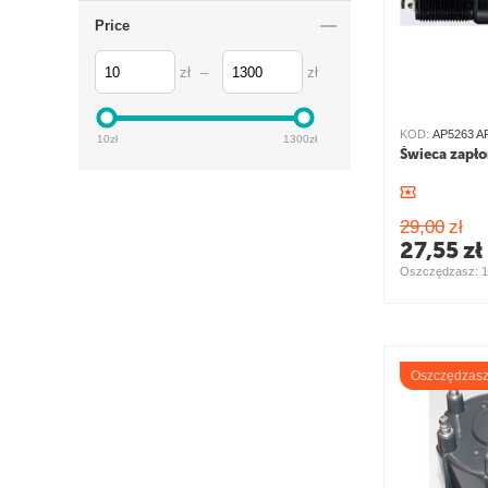
Price
zł
–
zł
KOD:
AP5263 A
10
zł
1300
zł
Świeca zapł
29,00
zł
27,55
zł
Oszczędzasz: 
1
Oszczędzas