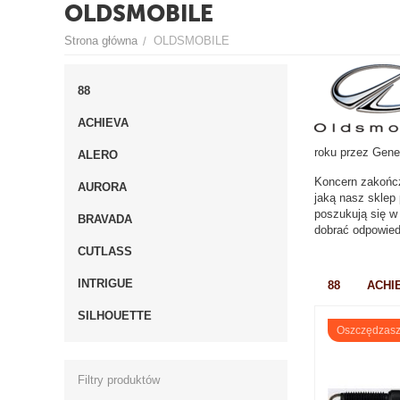
OLDSMOBILE
Strona główna
OLDSMOBILE
/
88
ACHIEVA
roku przez Gener
ALERO
Koncern zakończ
AURORA
jaką nasz sklep
poszukują się w
BRAVADA
dobrać odpowied
CUTLASS
INTRIGUE
88
ACHI
SILHOUETTE
Oszczędzas
Filtry produktów