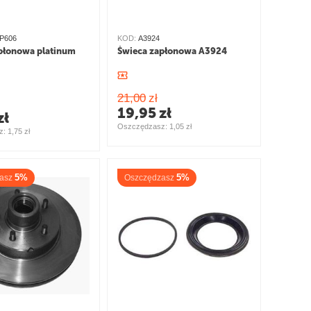
AP606
KOD:
A3924
płonowa platinum
Świeca zapłonowa A3924
21,00
zł
19,95
zł
zł
Oszczędzasz: 
1,05
zł
: 
1,75
zł
5%
5%
asz
Oszczędzasz