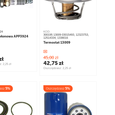
24
KOD:
300195 13009 03015493, 12323753,
apłonowa APP3924
12514334, 1338016
Termostat 13009
45,00
zł
zł
42,75
zł
: 
2,25
zł
Oszczędzasz: 
2,25
zł
5%
5%
asz
Oszczędzasz