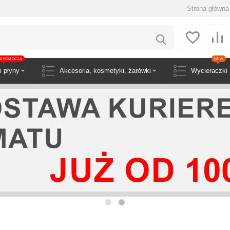
Strona główna
PROMOCJA
NEW
i płyny
Akcesoria, kosmetyki, żarówki
Wycieraczki