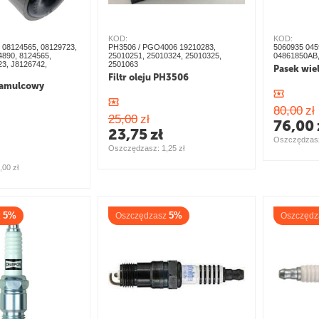
KOD:
KOD:
08124565, 08129723,
PH3506 / PGO4006 19210283,
5060935 045
4890, 8124565,
25010251, 25010324, 25010325,
04861850AB,
23, J8126742,
2501063
Pasek wi
Filtr oleju PH3506
hamulcowy
80,00
zł
25,00
zł
76,00
23,75
zł
Oszczędzasz
Oszczędzasz: 
1,25
zł
,00
zł
5%
5%
z
Oszczędzasz
Oszczędz