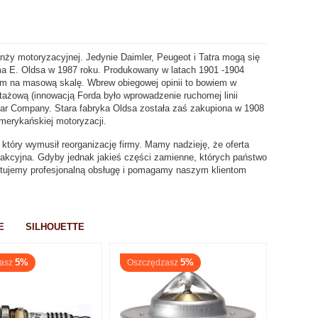
anży motoryzacyjnej. Jedynie Daimler, Peugeot i Tatra mogą się
ma E. Oldsa w 1987 roku. Produkowany w latach 1901 -1904
 na masową skalę. Wbrew obiegowej opinii to bowiem w
ntażową (innowacją Forda było wprowadzenie ruchomej linii
Car Company. Stara fabryka Oldsa została zaś zakupiona w 1908
amerykańskiej motoryzacji.
który wymusił reorganizację firmy. Mamy nadzieję, że oferta
rakcyjna. Gdyby jednak jakieś części zamienne, których państwo
antujemy profesjonalną obsługę i pomagamy naszym klientom
E
SILHOUETTE
5%
5%
asz
Oszczędzasz