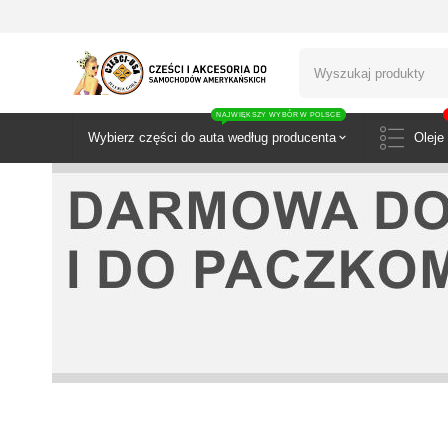
NAJWIĘKSZY WYBÓR W POLSCE
Wybierz części do auta według producenta
Oleje 