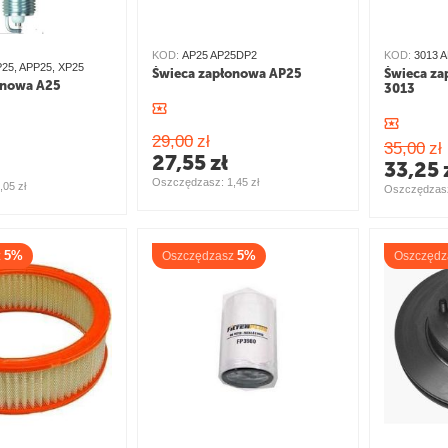
KOD:
AP25 AP25DP2
KOD:
3013 
25, APP25, XP25
Świeca zapłonowa AP25
Świeca za
onowa A25
3013
29,00
zł
35,00
zł
27,55
zł
33,25
Oszczędzasz: 
1,45
zł
,05
zł
Oszczędzasz
5%
5%
z
Oszczędzasz
Oszczędz