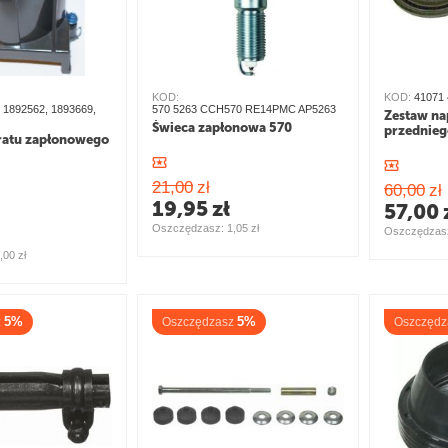
KOD:
KOD:
41071
 1892562, 1893669,
570 5263 CCH570 RE14PMC AP5263
Zestaw na
Świeca zapłonowa 570
przednieg
ratu zapłonowego
21,00
zł
60,00
zł
19,95
zł
57,00
Oszczędzasz: 
1,05
zł
Oszczędzasz
,00
zł
5%
5%
z
Oszczędzasz
Oszczędz