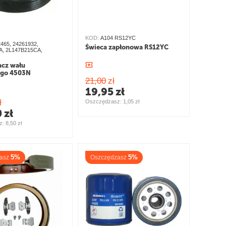
KOD:
A104 RS12YC
465, 24261932,
Świeca zapłonowa RS12YC
A, 2L147B215CA,
acz wału
go 4503N
21,00
zł
19,95
zł
ł
Oszczędzasz: 
1,05
zł
0
zł
: 
8,50
zł
5%
5%
asz
Oszczędzasz