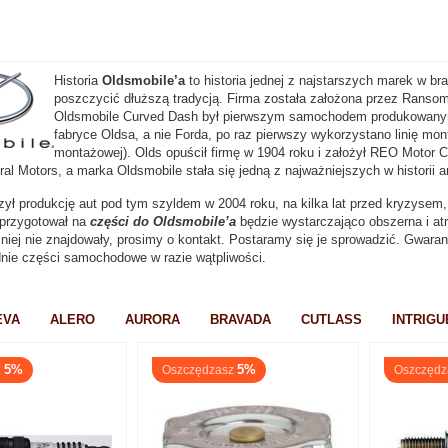
Historia
Oldsmobile’a
to historia jednej z najstarszych marek w br
poszczycić dłuższą tradycją. Firma została założona przez Ranso
Oldsmobile Curved Dash był pierwszym samochodem produkowanym
fabryce Oldsa, a nie Forda, po raz pierwszy wykorzystano linię mo
montażowej). Olds opuścił firmę w 1904 roku i założył REO Motor 
al Motors, a marka Oldsmobile stała się jedną z najważniejszych w historii 
ył produkcję aut pod tym szyldem w 2004 roku, na kilka lat przed kryzysem, 
 przygotował na
części do Oldsmobile’a
będzie wystarczająco obszerna i at
 niej nie znajdowały, prosimy o kontakt. Postaramy się je sprowadzić. Gwar
nie części samochodowe w razie wątpliwości.
EVA
ALERO
AURORA
BRAVADA
CUTLASS
INTRIGU
5%
5%
z
Oszczędzasz
Oszczędz