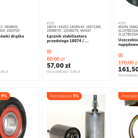
KOD:
KOD:
7, 0928833,
18074 / K5252 14039143, 15571395,
4503N 15662
919, 1553703
15588797, 22598278, 464167
2L147B215A
2L1Z7B215A
cówki drążka
Łącznik stabilizatora
Uszczelni
przedniego 18074 / ...
napędowe
60,00
zł
170,00
z
57,00
zł
161,5
,50
zł
Oszczędzasz: 
3,00
zł
Oszczędzasz
5%
5%
z
Oszczędzasz
Oszczędz