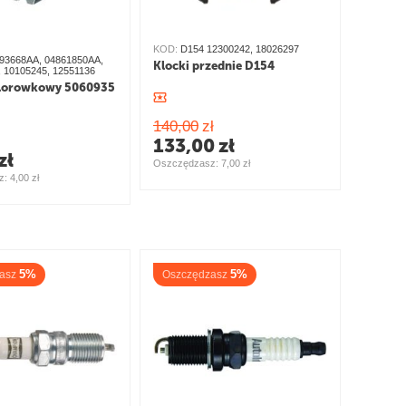
KOD:
D154 12300242, 18026297
93668AA, 04861850AA,
Klocki przednie D154
 10105245, 12551136
elorowkowy 5060935
140,00
zł
133,00
zł
zł
Oszczędzasz: 
7,00
zł
: 
4,00
zł
5%
5%
asz
Oszczędzasz