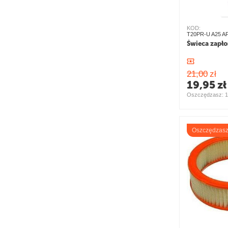
KOD:
T20PR-U A25 AP
Świeca zapł
21,00
zł
19,95
zł
Oszczędzasz: 
1
Oszczędzas