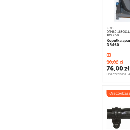
KOD:
DR460 1880011,
1893858
Kopułka apa
DR460
80,00
zł
76,00
zł
Oszczędzasz: 
4
Oszczędzas