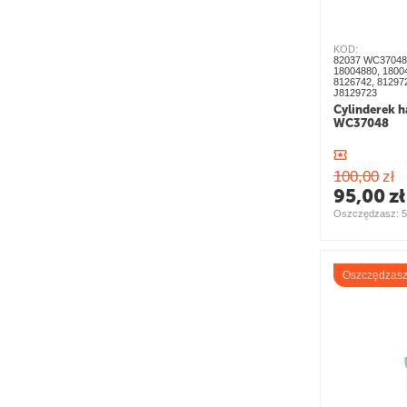
KOD:
82037 WC37048 
18004880, 1800
8126742, 81297
J8129723
Cylinderek 
WC37048
100,00
zł
95,00
zł
Oszczędzasz: 
5
Oszczędzas