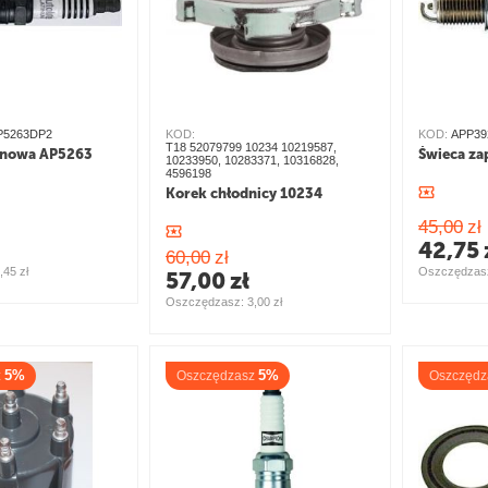
P5263DP2
KOD:
KOD:
APP39
T18 52079799 10234 10219587,
onowa AP5263
Świeca z
10233950, 10283371, 10316828,
4596198
Korek chłodnicy 10234
45,00
zł
42,75
60,00
zł
,45
zł
Oszczędzasz
57,00
zł
Oszczędzasz: 
3,00
zł
5%
5%
z
Oszczędzasz
Oszczędz