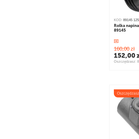
KOD:
89145 125
Rolka napin
89145
160,00
zł
152,00
Oszczędzasz: 
8
Oszczędzas