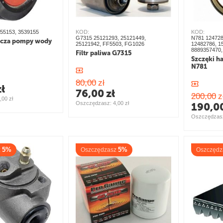
55153, 3539155
KOD:
KOD:
G7315 25121293, 25121449,
N781 124728
acza pompy wody
25121942, FF5503, FG1026
12482786, 1
8889357470,
Filtr paliwa G7315
Szczęki h
N781
80,00
zł
zł
76,00
zł
200,00
z
,00
zł
Oszczędzasz: 
4,00
zł
190,0
Oszczędzasz
5%
5%
z
Oszczędzasz
Oszczędz