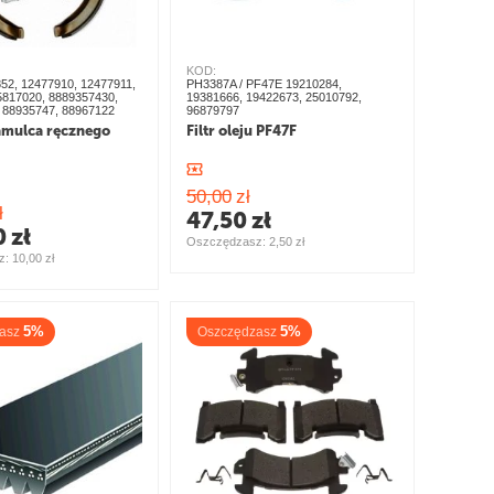
KOD:
52, 12477910, 12477911,
PH3387A / PF47E 19210284,
5817020, 8889357430,
19381666, 19422673, 25010792,
 88935747, 88967122
96879797
amulca ręcznego
Filtr oleju PF47F
50,00
zł
ł
47,50
zł
0
zł
Oszczędzasz: 
2,50
zł
: 
10,00
zł
5%
5%
asz
Oszczędzasz