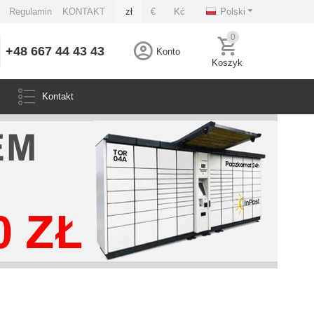
Regulamin
KONTAKT
zł
€
Kć
Polski
0
+48 667 44 43 43
Konto
Koszyk
Kontakt