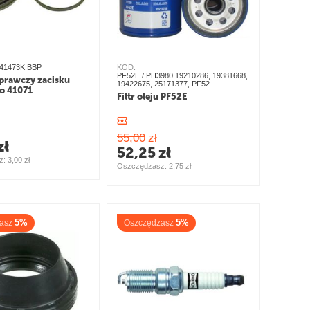
 41473K BBP
KOD:
PF52E / PH3980 19210286, 19381668,
prawczy zacisku
19422675, 25171377, PF52
o 41071
Filtr oleju PF52E
55,00
zł
zł
52,25
zł
: 
3,00
zł
Oszczędzasz: 
2,75
zł
5%
5%
asz
Oszczędzasz