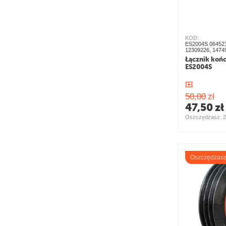
KOD:
ES2004S 064521
12309226, 1474
Łącznik koń
ES2004S
50,00
zł
47,50
zł
Oszczędzasz: 
2
Oszczędzas