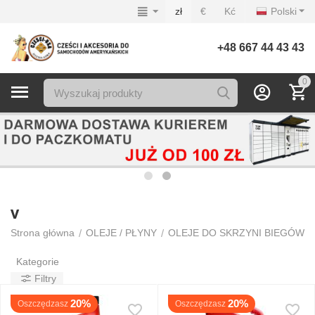
zł
€
Kć
Polski
+48 667 44 43 43
0
V
/
/
/
Strona główna
OLEJE / PŁYNY
OLEJE DO SKRZYNI BIEGÓW
Kategorie
Filtry
20%
20%
Oszczędzasz
Oszczędzasz