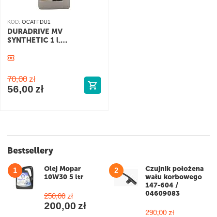
KOD:
OCATFDU1
DURADRIVE MV
SYNTHETIC 1 l.
syntetyczny o...
70,00
zł
56,00
zł
Bestsellery
Olej Mopar
Czujnik położena
1
2
10W30 5 ltr
wału korbowego
147-604 /
04609083
250,00
zł
200,00
zł
290,00
zł