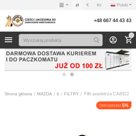
zł
€
Kć
Polski
+48 667 44 43 43
0
Filtr powietrza CA8922
/
/
/
/
Strona główna
MAZDA
6
FILTRY
5%
Oszczędzasz