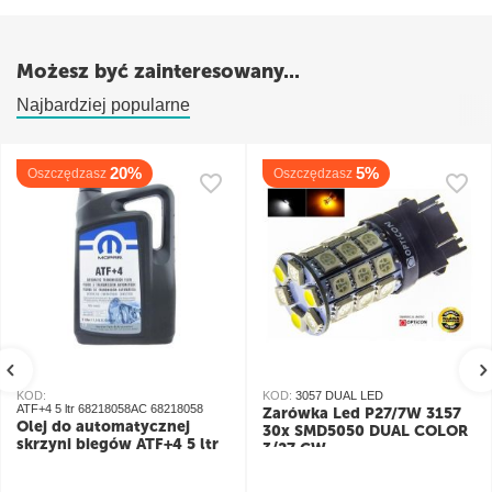
Możesz być zainteresowany...
Najbardziej popularne
20%
5%
Oszczędzasz
Oszczędzasz
KOD:
KOD:
3057 DUAL LED
ATF+4 5 ltr 68218058AC 68218058
Żarówka Led P27/7W 3157
Olej do automatycznej
30x SMD5050 DUAL COLOR
skrzyni biegów ATF+4 5 ltr
3/27 CW
pomarańczowy/biały