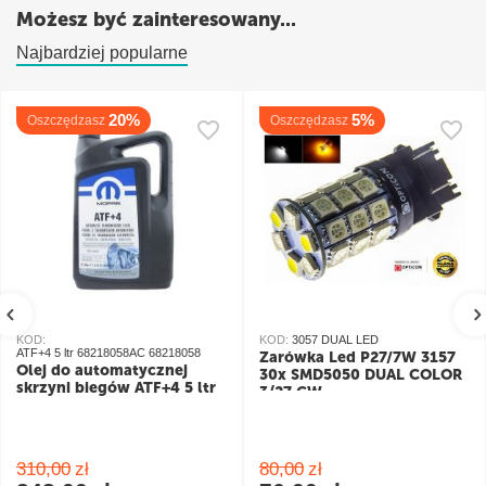
Możesz być zainteresowany...
Najbardziej popularne
20%
5%
Oszczędzasz
Oszczędzasz
KOD:
KOD:
3057 DUAL LED
ATF+4 5 ltr 68218058AC 68218058
Żarówka Led P27/7W 3157
Olej do automatycznej
30x SMD5050 DUAL COLOR
skrzyni biegów ATF+4 5 ltr
3/27 CW
pomarańczowy/biały
310,00
zł
80,00
zł