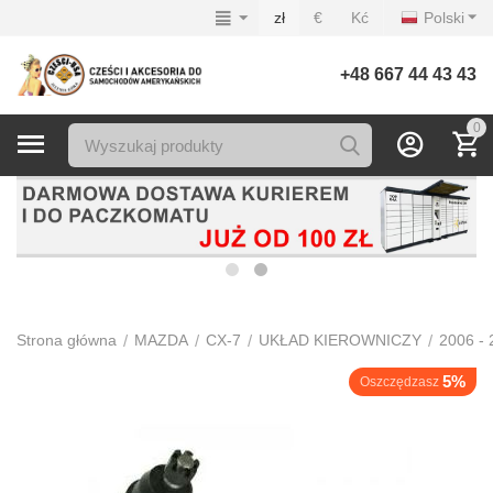
zł
€
Kć
Polski
+48 667 44 43 43
0
/
/
/
/
Strona główna
MAZDA
CX-7
UKŁAD KIEROWNICZY
2006 - 
5%
Oszczędzasz