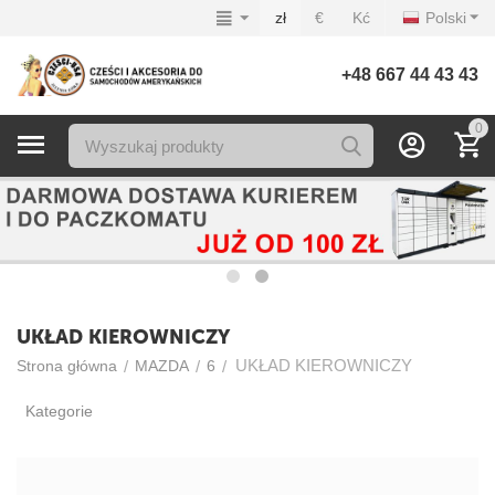
zł
€
Kć
Polski
+48 667 44 43 43
0
UKŁAD KIEROWNICZY
UKŁAD KIEROWNICZY
/
/
/
Strona główna
MAZDA
6
Kategorie