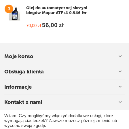
Olej do automatycznej skrzyni
3
biegów Mopar ATF+4 0.946 ltr
56,00
zł
70,00
zł
Moje konto
Obsługa klienta
Informacje
Kontakt z nami
Witam! Czy moglibyśmy włączyć dodatkowe usługi, które
wymagają ciasteczek? Zawsze możesz później zmienić lub
CS-
© 2009 - 2026 Części-usa.com.pl Alicja Dąbrowska. Powered by
wycofać swoją zgodę.
Cart
© AB: UniTheme2
and premium theme —