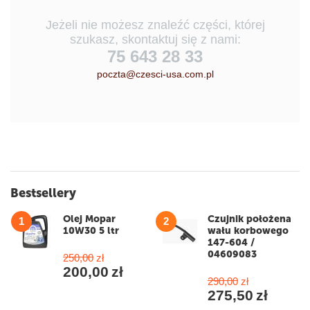
Jeżeli nie możesz znaleźć części, której
szukasz, skontaktuj się z nami:
75 643 28 33
poczta@czesci-usa.com.pl
Bestsellery
Olej Mopar
Czujnik położena
1
2
10W30 5 ltr
wału korbowego
147-604 /
04609083
250,00
zł
200,00
zł
290,00
zł
275,50
zł