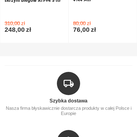
skrzyni biegów ATF+4 5 ltr
3/27 CW
pomarańczowy/biały
310,00
zł
80,00
zł
248,00
zł
76,00
zł
Szybka dostawa
Nasza firma błyskawicznie dostarcza produkty w całej Polsce i
Europie