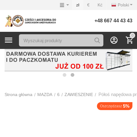
zł
€
Kć
Polski
+48 667 44 43 43
0
Półoś napędowa pr
/
/
/
/
Strona główna
MAZDA
6
ZAWIESZENIE
5%
Oszczędzasz