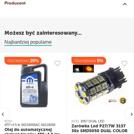
Producent
Możesz być zainteresowany...
Najbardziej popularne
20%
5%
Oszczędzasz
Oszczędzasz
KOD:
KOD:
3057 DUAL LED
ATF+4 5 ltr 68218058AC 68218058
Żarówka Led P27/7W 3157
Olej do automatycznej
30x SMD5050 DUAL COLOR