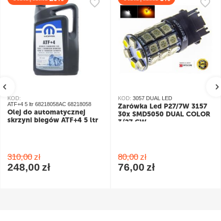
KOD:
KOD:
3057 DUAL LED
ATF+4 5 ltr 68218058AC 68218058
Żarówka Led P27/7W 3157
Olej do automatycznej
30x SMD5050 DUAL COLOR
skrzyni biegów ATF+4 5 ltr
3/27 CW
pomarańczowy/biały
310,00
zł
80,00
zł
248,00
zł
76,00
zł