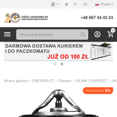
zł
€
Kć
Polski
+48 667 44 43 43
0
/
/
/
/
Strona główna
CHEVROLET
Camaro
SILNIK I OSPRZĘT
UK
5%
Oszczędzasz