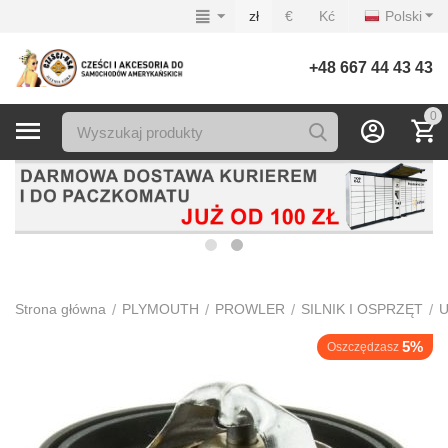
zł
€
Kć
Polski
+48 667 44 43 43
0
/
/
/
/
Strona główna
PLYMOUTH
PROWLER
SILNIK I OSPRZĘT
U
5%
Oszczędzasz