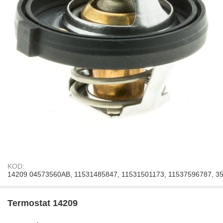
KOD:
14209 04573560AB, 11531485847, 11531501173, 11537596787, 3
Termostat 14209