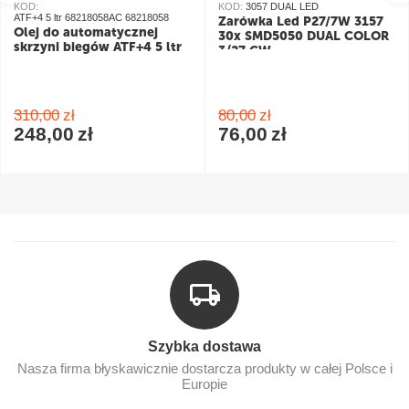
KOD:
KOD:
3057 DUAL LED
ATF+4 5 ltr 68218058AC 68218058
Żarówka Led P27/7W 3157
Olej do automatycznej
30x SMD5050 DUAL COLOR
skrzyni biegów ATF+4 5 ltr
3/27 CW
pomarańczowy/biały
310,00
zł
80,00
zł
248,00
zł
76,00
zł
Szybka dostawa
Nasza firma błyskawicznie dostarcza produkty w całej Polsce i
Europie