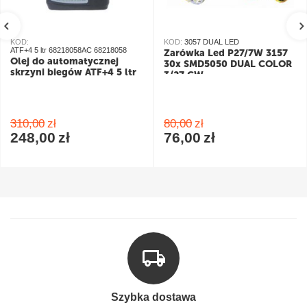
KOD:
KOD:
3057 DUAL LED
ATF+4 5 ltr 68218058AC 68218058
Żarówka Led P27/7W 3157
Olej do automatycznej
30x SMD5050 DUAL COLOR
skrzyni biegów ATF+4 5 ltr
3/27 CW
pomarańczowy/biały
310,00
zł
80,00
zł
248,00
zł
76,00
zł
Szybka dostawa