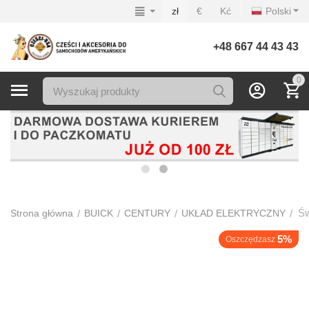
zł
€
Kć
Polski
+48 667 44 43 43
0
Św
/
/
/
/
Strona główna
BUICK
CENTURY
UKŁAD ELEKTRYCZNY
5%
Oszczędzasz