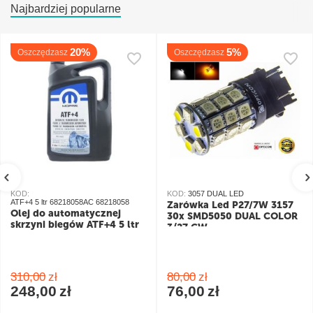
Najbardziej popularne
20%
5%
Oszczędzasz
Oszczędzasz
KOD:
KOD:
3057 DUAL LED
ATF+4 5 ltr 68218058AC 68218058
Żarówka Led P27/7W 3157
Olej do automatycznej
30x SMD5050 DUAL COLOR
skrzyni biegów ATF+4 5 ltr
3/27 CW
pomarańczowy/biały
310,00
zł
80,00
zł
248,00
zł
76,00
zł