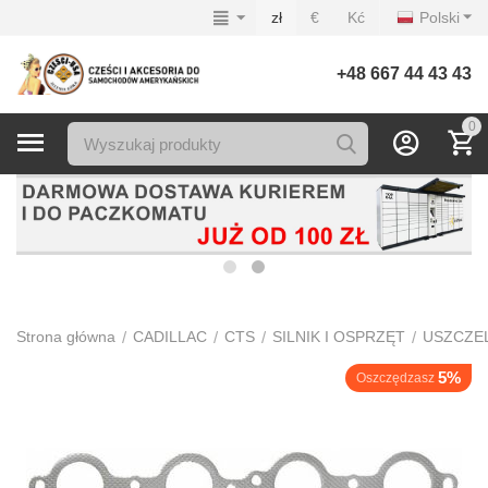
zł
€
Kć
Polski
+48 667 44 43 43
0
/
/
/
/
Strona główna
CADILLAC
CTS
SILNIK I OSPRZĘT
USZCZEL
5%
Oszczędzasz