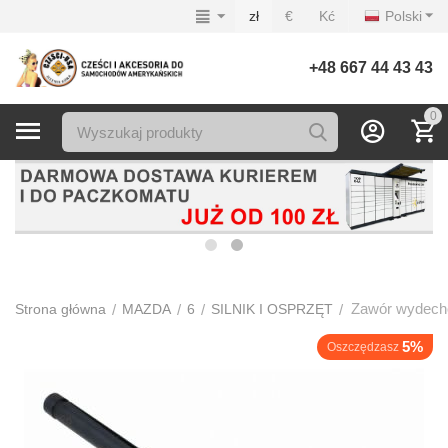
zł
€
Kć
Polski
+48 667 44 43 43
0
Zawór wydech
/
/
/
/
Strona główna
MAZDA
6
SILNIK I OSPRZĘT
5%
Oszczędzasz