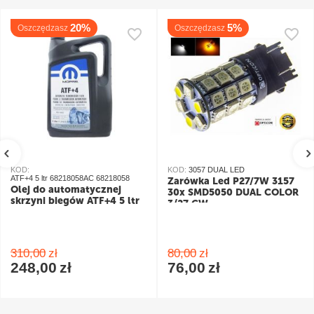
20%
5%
Oszczędzasz
Oszczędzasz
KOD:
KOD:
3057 DUAL LED
ATF+4 5 ltr 68218058AC 68218058
Żarówka Led P27/7W 3157
Olej do automatycznej
30x SMD5050 DUAL COLOR
skrzyni biegów ATF+4 5 ltr
3/27 CW
pomarańczowy/biały
310,00
zł
80,00
zł
248,00
zł
76,00
zł