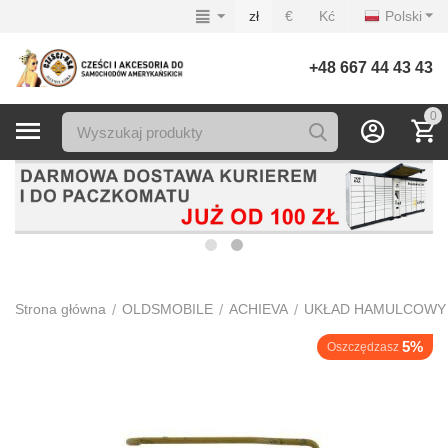
zł
€
Kć
Polski
+48 667 44 43 43
0
/
/
/
Strona główna
OLDSMOBILE
ACHIEVA
UKŁAD HAMULCOWY
5%
Oszczędzasz