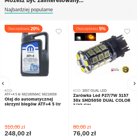
Możesz być zainteresowany...
Najbardziej popularne
20%
5%
Oszczędzasz
Oszczędzasz
KOD:
KOD:
3057 DUAL LED
ATF+4 5 ltr 68218058AC 68218058
Żarówka Led P27/7W 3157
Olej do automatycznej
30x SMD5050 DUAL COLOR
skrzyni biegów ATF+4 5 ltr
3/27 CW
pomarańczowy/biały
310,00
zł
80,00
zł
248,00
zł
76,00
zł