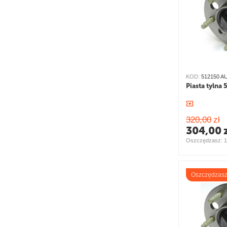
KOD:
512150 
Piasta tylna
320,00
zł
304,00
Oszczędzasz: 
1
Oszczędzas