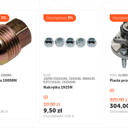
5%
5%
z
Oszczędzasz
Oszczędz
 10008N
KOD:
KOD:
51308
1925N 03191540, 3191540, 8909145,
ła 10008N
Piasta pr
E3TZ1012A, J3191540
Nakrętka 1925N
320,00
z
10,00
zł
304,0
9,50
zł
,85
zł
Oszczędzasz
Oszczędzasz: 
0,50
zł