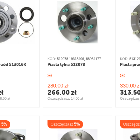
KOD:
512078 19313406, 88964177
KOD:
51312
przód 513016K
Piasta tylna 512078
Piasta pr
280,00
zł
330,00
z
zł
266,00
zł
313,5
8,00
zł
Oszczędzasz: 
14,00
zł
Oszczędzasz
5%
5%
z
Oszczędzasz
Oszczędz