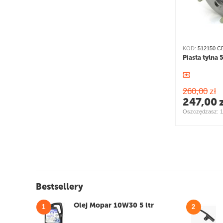
KOD:
512150 C
Piasta tylna
260,00
zł
247,00
Oszczędzasz: 
1
Bestsellery
Olej Mopar 10W30 5 ltr
1
2