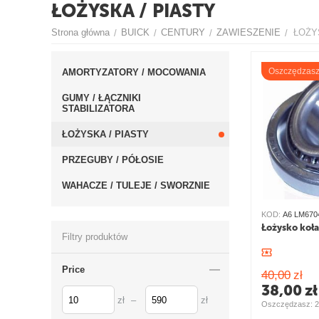
ŁOŻYSKA / PIASTY
Strona główna
BUICK
CENTURY
ZAWIESZENIE
ŁOŻY
/
/
/
/
Oszczędzas
AMORTYZATORY / MOCOWANIA
GUMY / ŁĄCZNIKI
STABILIZATORA
ŁOŻYSKA / PIASTY
PRZEGUBY / PÓŁOSIE
WAHACZE / TULEJE / SWORZNIE
KOD:
A6 LM670
Łożysko koła
Filtry produktów
Price
40,00
zł
38,00
zł
zł
–
zł
Oszczędzasz: 
2