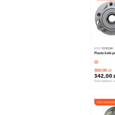
KOD:
513016K
Piasta koła 
360,00
zł
342,00
Oszczędzasz: 
1
Oszczędzas