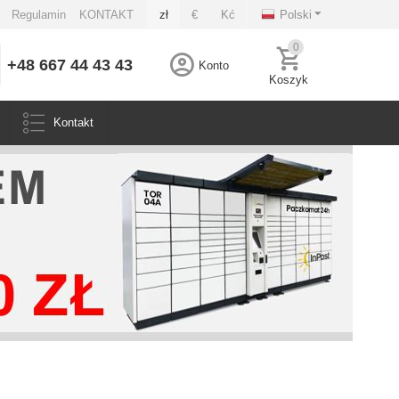
Regulamin
KONTAKT
zł
€
Kć
Polski
0
+48 667 44 43 43
Konto
Koszyk
Kontakt