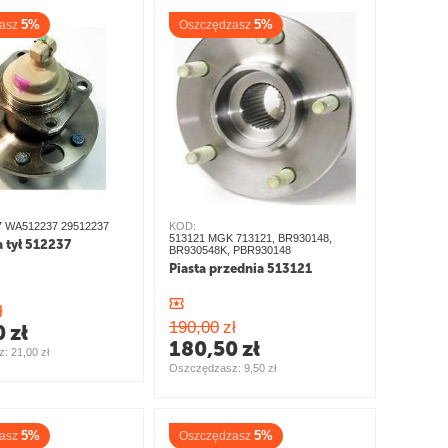
5%
5%
asz
Oszczędzasz
7 WA512237 29512237
KOD:
513121 MGK 713121, BR930148,
a tył 512237
BR930548K, PBR930148
Piasta przednia 513121
ł
190,00
zł
0
zł
180,50
zł
: 
21,00
zł
Oszczędzasz: 
9,50
zł
5%
5%
asz
Oszczędzasz