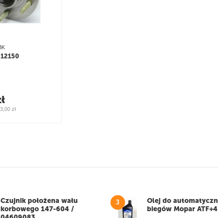
BK
 512150
zł
3,00
zł
Czujnik położena wału
Olej do automatyczne
3
korbowego 147-604 /
biegów Mopar ATF+4 
04609083