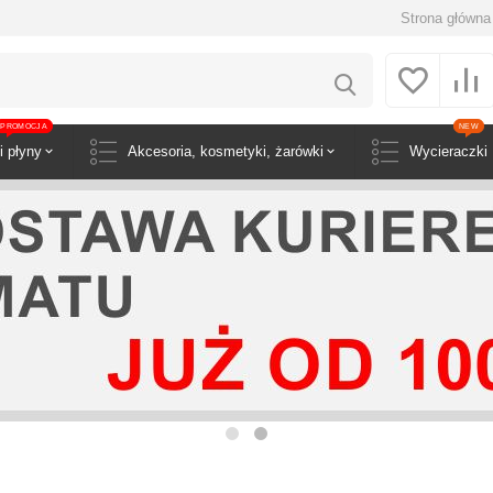
Strona główna
PROMOCJA
NEW
i płyny
Akcesoria, kosmetyki, żarówki
Wycieraczki