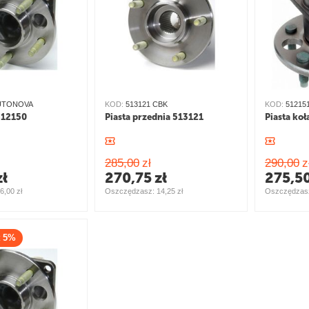
AUTONOVA
KOD:
513121 CBK
KOD:
51215
 512150
Piasta przednia 513121
Piasta koł
285,00
zł
290,00
z
zł
270,75
zł
275,5
6,00
zł
Oszczędzasz: 
14,25
zł
Oszczędzasz
5%
z