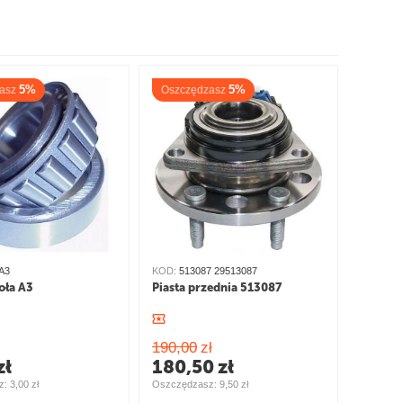
5%
5%
asz
Oszczędzasz
A3
KOD:
513087 29513087
oła A3
Piasta przednia 513087
190,00
zł
zł
180,50
zł
: 
3,00
zł
Oszczędzasz: 
9,50
zł