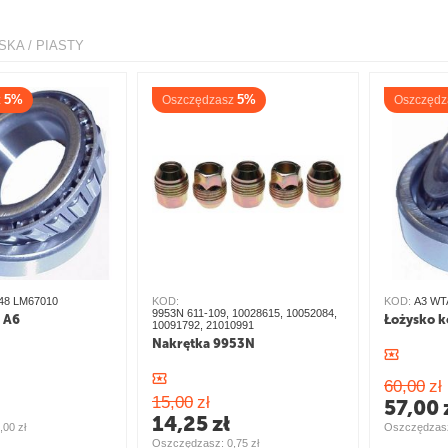
SKA / PIASTY
5%
5%
z
Oszczędzasz
Oszczędz
48 LM67010
KOD:
KOD:
A3 WT
9953N 611-109, 10028615, 10052084,
 A6
Łożysko k
10091792, 21010991
Nakrętka 9953N
60,00
zł
15,00
zł
57,00
14,25
zł
,00
zł
Oszczędzasz
Oszczędzasz: 
0,75
zł