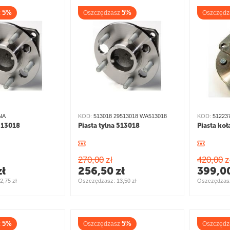
5%
5%
z
Oszczędzasz
Oszczędz
NA
KOD:
513018 29513018 WA513018
KOD:
51223
 513018
Piasta tylna 513018
Piasta koł
270,00
zł
420,00
z
zł
256,50
zł
399,0
2,75
zł
Oszczędzasz: 
13,50
zł
Oszczędzasz
5%
5%
z
Oszczędzasz
Oszczędz