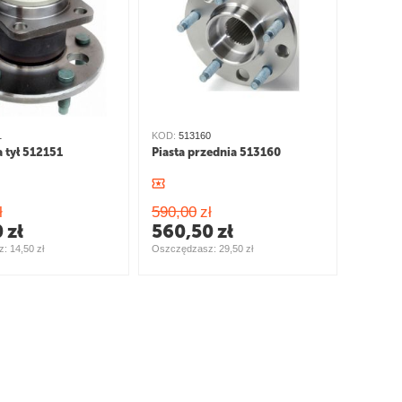
1
KOD:
513160
a tył 512151
Piasta przednia 513160
ł
590,00
zł
0
zł
560,50
zł
: 
14,50
zł
Oszczędzasz: 
29,50
zł