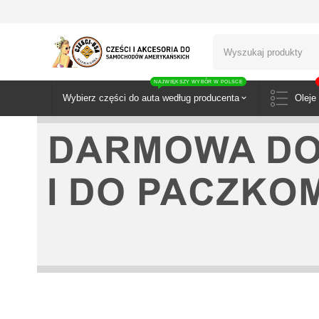
NAJWIĘKSZY WYBÓR W POLSCE
Wybierz części do auta według producenta
Oleje 