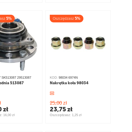
5%
5%
asz
Oszczędzasz
7 SK513087 29513087
KOD:
98034 6974N
zednia 513087
Nakrętka koła 98034
ł
25,00
zł
0
zł
23,75
zł
: 
16,00
zł
Oszczędzasz: 
1,25
zł