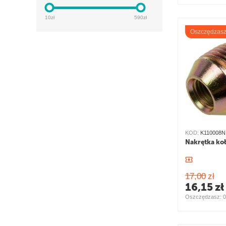
10
zł
590
zł
Oszczędzas
KOD:
K110008N
Nakrętka ko
17,00
zł
16,15
zł
Oszczędzasz: 
0