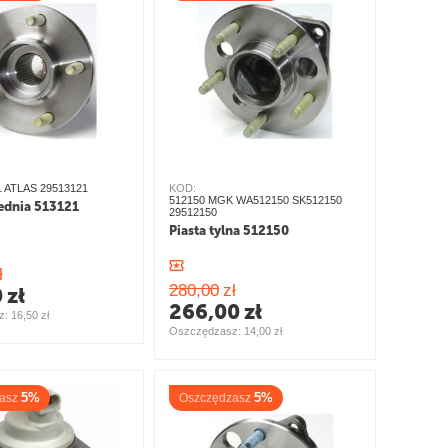
1 ATLAS 29513121
KOD:
512150 MGK WA512150 SK512150
zednia 513121
29512150
Piasta tylna 512150
ł
280,00
zł
0
zł
266,00
zł
: 
16,50
zł
Oszczędzasz: 
14,00
zł
5%
5%
asz
Oszczędzasz