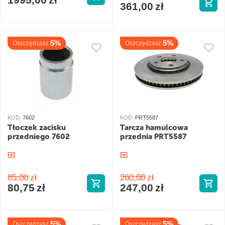
361,00
zł
5%
5%
Oszczędzasz
Oszczędzasz
KOD:
7602
KOD:
PRT5587
Tłoczek zacisku
Tarcza hamulcowa
przedniego 7602
przednia PRT5587
85,00
zł
260,00
zł
80,75
zł
247,00
zł
5%
5%
Oszczędzasz
Oszczędzasz