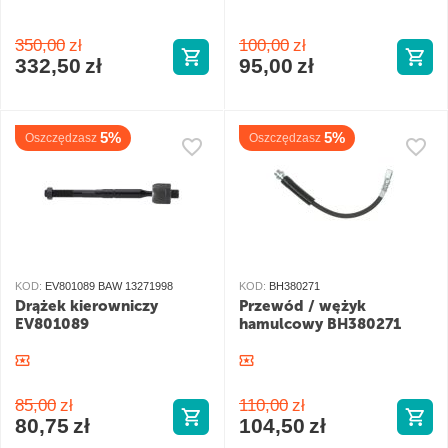
350,00
zł
100,00
zł
332,50
zł
95,00
zł
5%
5%
Oszczędzasz
Oszczędzasz
KOD:
EV801089 BAW 13271998
KOD:
BH380271
Drążek kierowniczy
Przewód / wężyk
EV801089
hamulcowy BH380271
85,00
zł
110,00
zł
80,75
zł
104,50
zł