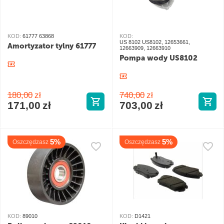
KOD:
61777 63868
KOD:
US 8102 US8102, 12653661,
Amortyzator tylny 61777
12663909, 12663910
Pompa wody US8102
180,00
zł
740,00
zł
171,00
zł
703,00
zł
5%
5%
Oszczędzasz
Oszczędzasz
KOD:
89010
KOD:
D1421