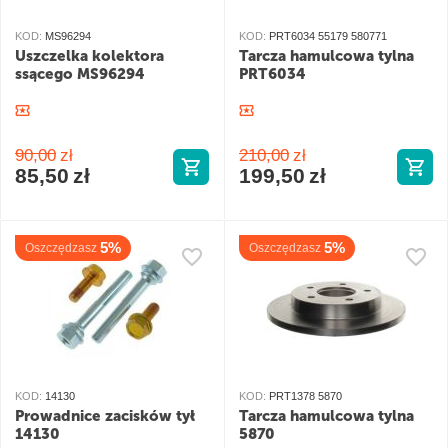
KOD:
MS96294
KOD:
PRT6034 55179 580771
Uszczelka kolektora
Tarcza hamulcowa tylna
ssącego MS96294
PRT6034
90,00
zł
210,00
zł
85,50
zł
199,50
zł
5%
5%
Oszczędzasz
Oszczędzasz
KOD:
14130
KOD:
PRT1378 5870
Prowadnice zacisków tył
Tarcza hamulcowa tylna
14130
5870