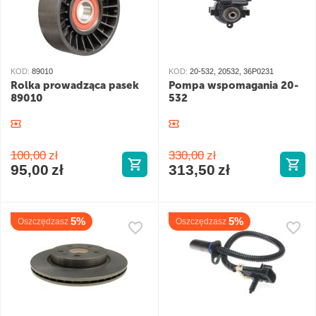
KOD:
89010
KOD:
20-532, 20532, 36P0231
Rolka prowadząca pasek
Pompa wspomagania 20-
89010
532
100,00
zł
330,00
zł
95,00
zł
313,50
zł
5%
5%
Oszczędzasz
Oszczędzasz