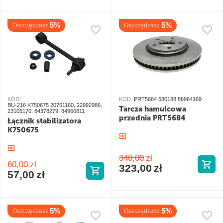
5%
5%
Oszczędzasz
Oszczędzasz
KOD:
KOD:
PRT5684 580188 88964169
BU-216 K750675 20761160, 22992986,
Tarcza hamulcowa
23105170, 84378279, 84966811
przednia PRT5684
Łącznik stabilizatora
K750675
340,00
zł
60,00
zł
323,00
zł
57,00
zł
5%
5%
Oszczędzasz
Oszczędzasz