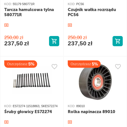
KOD:
55179 580771R
KOD:
PC56
Tarcza hamulcowa tylna
Czujnik wałka rozrządu
580771R
PC56
250,00
zł
250,00
zł
237,50
zł
237,50
zł
5%
5%
Oszczędzasz
Oszczędzasz
KOD:
ES72274 11518863, SKES72274
KOD:
89010
Śruby głowicy ES72274
Rolka napinacza 89010