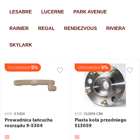
LESABRE
LUCERNE
PARK AVENUE
RAINIER
REGAL
RENDEZVOUS
RIVIERA
SKYLARK
5%
5%
Oszczędzasz
Oszczędzasz
KOD:
9-5304
KOD:
513059 CBK
Prowadnica łańcucha
Piasta koła przedniego
rozrządu 9-5304
513059