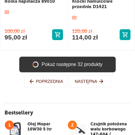
Rolka napinacza 89010
Klocki hamulcowe
przednie D1421
100,00
zł
120,00
zł
95,00
zł
114,00
zł
Pokaż następne 32 produkty
POPRZEDNIA
NASTĘPNA
Bestsellery
Olej Mopar
Czujnik położena
1
2
10W30 5 ltr
wału korbowego
147-604 /