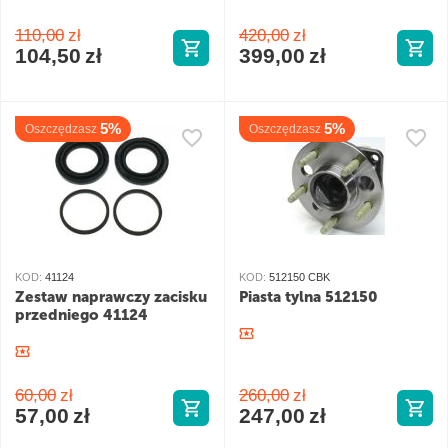
110,00
zł
420,00
zł
104,50
zł
399,00
zł
5%
5%
Oszczędzasz
Oszczędzasz
KOD:
41124
KOD:
512150 CBK
Zestaw naprawczy zacisku
Piasta tylna 512150
przedniego 41124
60,00
zł
260,00
zł
57,00
zł
247,00
zł