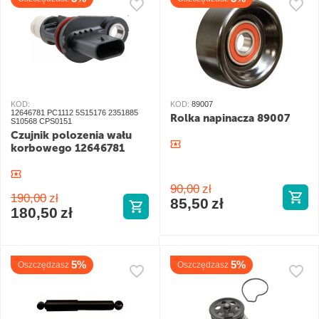
KOD:
KOD:
89007
12646781 PC1112 5S15176 2351885
Rolka napinacza 89007
S10568 CPS0151
Czujnik polozenia wału
korbowego 12646781
90,00
zł
190,00
zł
85,50
zł
180,50
zł
5%
5%
Oszczędzasz
Oszczędzasz