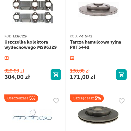
KOD:
MS96329
KOD:
PRT5442
Uszczelka kolektora
Tarcza hamulcowa tylna
wydechowego MS96329
PRT5442
320,00
zł
180,00
zł
304,00
zł
171,00
zł
5%
5%
Oszczędzasz
Oszczędzasz