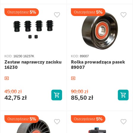
5%
5%
Oszczędzasz
Oszczędzasz
KOD:
16230 16237K
KOD:
89007
Zestaw naprawczy zacisku
Rolka prowadząca pasek
16230
89007
45,00
zł
90,00
zł
42,75
zł
85,50
zł
5%
5%
Oszczędzasz
Oszczędzasz