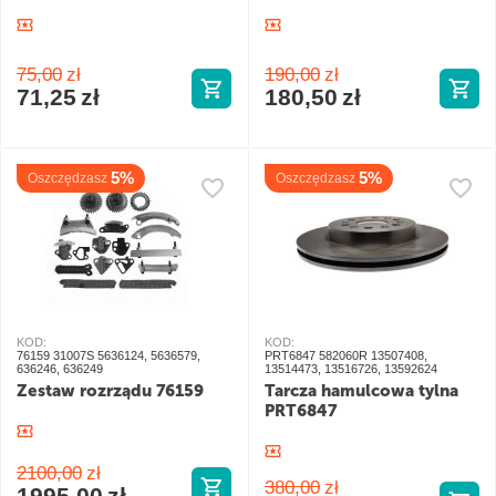
75,00
zł
190,00
zł
71,25
zł
180,50
zł
5%
5%
Oszczędzasz
Oszczędzasz
KOD:
KOD:
76159 31007S 5636124, 5636579,
PRT6847 582060R 13507408,
636246, 636249
13514473, 13516726, 13592624
Zestaw rozrządu 76159
Tarcza hamulcowa tylna
PRT6847
2100,00
zł
380,00
zł
1995,00
zł