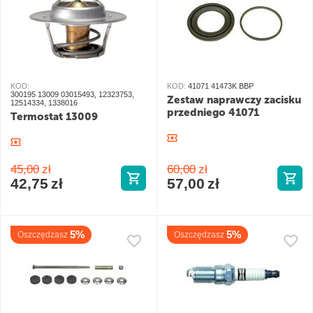
KOD:
KOD:
41071 41473K BBP
300195 13009 03015493, 12323753,
Zestaw naprawczy zacisku
12514334, 1338016
przedniego 41071
Termostat 13009
45,00
zł
60,00
zł
42,75
zł
57,00
zł
5%
5%
Oszczędzasz
Oszczędzasz