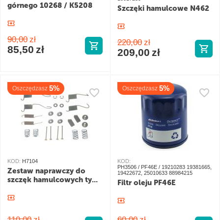
górnego 10268 / K5208
Szczęki hamulcowe N462
90,00
zł
220,00
zł
85,50
zł
209,00
zł
5%
5%
Oszczędzasz
Oszczędzasz
KOD:
H7104
KOD:
PH3506 / PF46E / 19210283 19381665,
Zestaw naprawczy do
19422672, 25010633 88984215
szczęk hamulcowych ty...
Filtr oleju PF46E
110,00
zł
60,00
zł