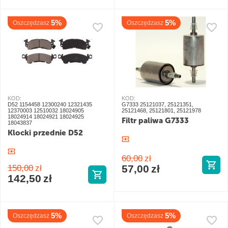
5%
5%
Oszczędzasz
Oszczędzasz
KOD:
KOD:
D52 1154458 12300240 12321435
G7333 25121037, 25121351,
12370003 12510032 18024905
25121468, 25121801, 25121978
18024914 18024921 18024925
Filtr paliwa G7333
18043837
Klocki przednie D52
60,00
zł
57,00
zł
150,00
zł
142,50
zł
5%
5%
Oszczędzasz
Oszczędzasz