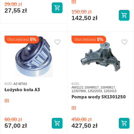
29,00
zł
27,55
zł
150,00
zł
142,50
zł
5%
5%
Oszczędzasz
Oszczędzasz
KOD:
A3 WTA3
KOD:
AW1121 10048917, 10049817,
Łożysko koła A3
12307869, 12522033, 1252413
Pompa wody SK1301250
60,00
zł
450,00
zł
57,00
zł
427,50
zł