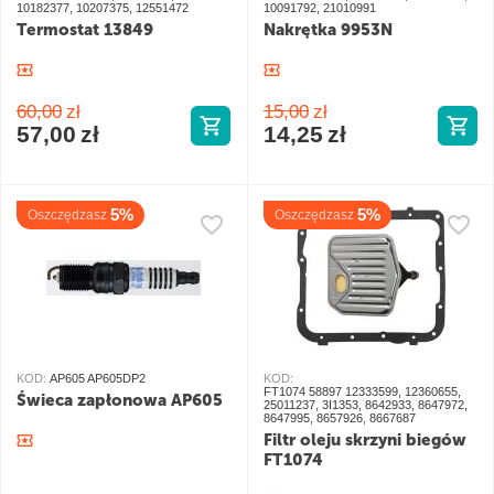
10182377, 10207375, 12551472
10091792, 21010991
Termostat 13849
Nakrętka 9953N
60,00
zł
15,00
zł
57,00
zł
14,25
zł
5%
5%
Oszczędzasz
Oszczędzasz
KOD:
AP605 AP605DP2
KOD:
FT1074 58897 12333599, 12360655,
Świeca zapłonowa AP605
25011237, 3I1353, 8642933, 8647972,
8647995, 8657926, 8667687
Filtr oleju skrzyni biegów
FT1074