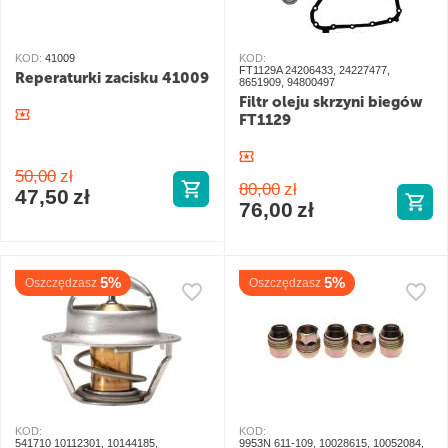
KOD:
41009
KOD:
FT1129A 24206433, 24227477,
Reperaturki zacisku 41009
8651909, 94800497
Filtr oleju skrzyni biegów
FT1129
50,00
zł
80,00
zł
47,50
zł
76,00
zł
5%
5%
Oszczędzasz
Oszczędzasz
KOD:
KOD:
541710 10112301, 10144185,
9953N 611-109, 10028615, 10052084,