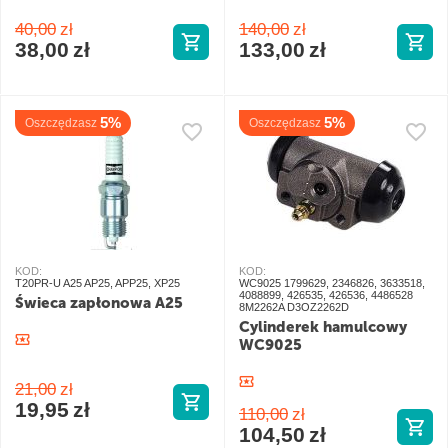
40,00
zł
140,00
zł
38,00
zł
133,00
zł
5%
5%
Oszczędzasz
Oszczędzasz
KOD:
KOD:
T20PR-U A25 AP25, APP25, XP25
WC9025 1799629, 2346826, 3633518,
4088899, 426535, 426536, 4486528
Świeca zapłonowa A25
8M2262A D3OZ2262D
Cylinderek hamulcowy
WC9025
21,00
zł
19,95
zł
110,00
zł
104,50
zł