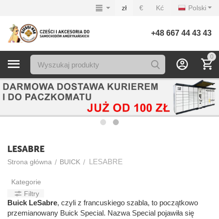
zł
€
Kć
Polski
+48 667 44 43 43
0
LESABRE
LESABRE
/
/
Strona główna
BUICK
Kategorie
Filtry
Buick LeSabre
, czyli z francuskiego szabla, to początkowo
przemianowany Buick Special. Nazwa Special pojawiła się