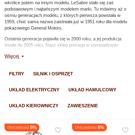
wkrótce potem na innym modelu. LeSabre stało się zaś
podstawowym i najtańszym modelem marki. Tu mówimy aż o
ośmiu generacjach modelu, z których pierwsza powstała w
1959, choć sama nazwa zaistniała już w 1951 roku dla modelu
pokazowego General Motors.
Ostatnia generacja pojawiła się w 2000 roku, a jej produkcja
trwała do 2005 roku. Nasz sklep pomaga w sprowadzaniu
części do Buicka LeSabre. Zachęcamy do zapoznania się z
Więcej
cennikiem na części zamienne do tego auta. Gwarantujemy, że
oferowane przez nas części samochodowe są najwyższej
jakości.
FILTRY
SILNIK I OSPRZĘT
UKŁAD ELEKTRYCZNY
UKŁAD HAMULCOWY
UKŁAD KIEROWNICZY
ZAWIESZENIE
5%
5%
Oszczędzasz
Oszczędzasz