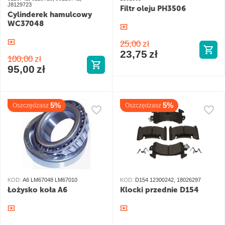
J8129723
Filtr oleju PH3506
Cylinderek hamulcowy
WC37048
25,00
zł
23,75
zł
100,00
zł
95,00
zł
5%
5%
Oszczędzasz
Oszczędzasz
KOD:
A6 LM67048 LM67010
KOD:
D154 12300242, 18026297
Łożysko koła A6
Klocki przednie D154