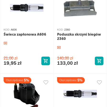
KOD:
A606
KOD:
2360
Świeca zapłonowa A606
Poduszka skrzyni biegów
2360
21,00
zł
140,00
zł
19,95
zł
133,00
zł
5%
5%
Oszczędzasz
Oszczędzasz