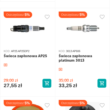
5%
5%
Oszczędzasz
Oszczędzasz
KOD:
AP25 AP25DP2
KOD:
3013 AP606
Świeca zapłonowa AP25
Świeca zapłonowa
platinum 3013
29,00
zł
35,00
zł
27,55
zł
33,25
zł
5%
5%
Oszczędzasz
Oszczędzasz