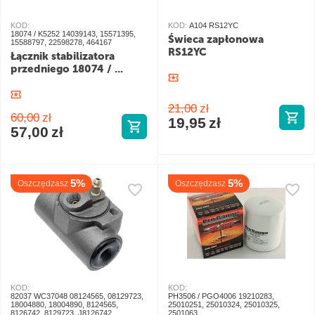
KOD:
KOD:
A104 RS12YC
18074 / K5252 14039143, 15571395,
Świeca zapłonowa
15588797, 22598278, 464167
RS12YC
Łącznik stabilizatora
przedniego 18074 / ...
21,00
zł
60,00
zł
19,95
zł
57,00
zł
5%
5%
Oszczędzasz
Oszczędzasz
KOD:
KOD:
82037 WC37048 08124565, 08129723,
PH3506 / PGO4006 19210283,
18004880, 18004890, 8124565,
25010251, 25010324, 25010325,
8126742, 8129723, J8126742,
2501063