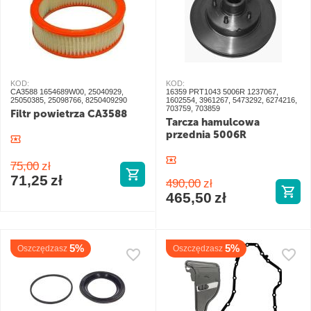
KOD:
KOD:
CA3588 1654689W00, 25040929,
16359 PRT1043 5006R 1237067,
25050385, 25098766, 8250409290
1602554, 3961267, 5473292, 6274216,
703759, 703859
Filtr powietrza CA3588
Tarcza hamulcowa
przednia 5006R
75,00
zł
71,25
zł
490,00
zł
465,50
zł
5%
5%
Oszczędzasz
Oszczędzasz