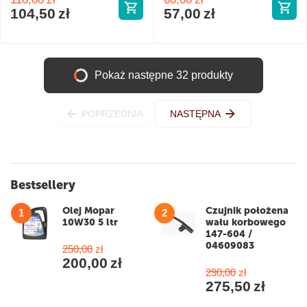
104,50
zł
57,00
zł
Pokaż następne 32 produkty
POPRZEDNIA
NASTĘPNA
Bestsellery
Olej Mopar
Czujnik położena
1
2
10W30 5 ltr
wału korbowego
147-604 /
04609083
250,00
zł
200,00
zł
290,00
zł
275,50
zł