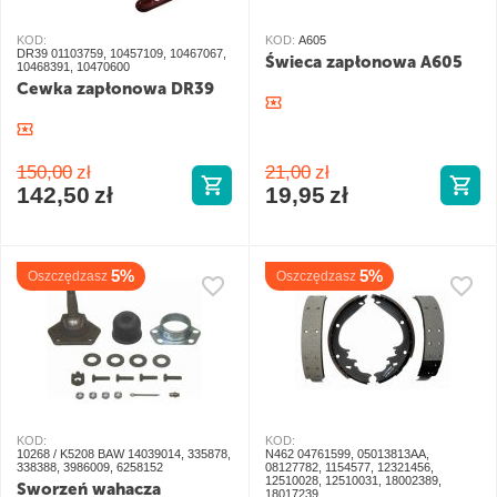
KOD:
KOD:
A605
DR39 01103759, 10457109, 10467067,
Świeca zapłonowa A605
10468391, 10470600
Cewka zapłonowa DR39
150,00
zł
21,00
zł
142,50
zł
19,95
zł
5%
5%
Oszczędzasz
Oszczędzasz
KOD:
KOD:
10268 / K5208 BAW 14039014, 335878,
N462 04761599, 05013813AA,
338388, 3986009, 6258152
08127782, 1154577, 12321456,
12510028, 12510031, 18002389,
Sworzeń wahacza
18017239