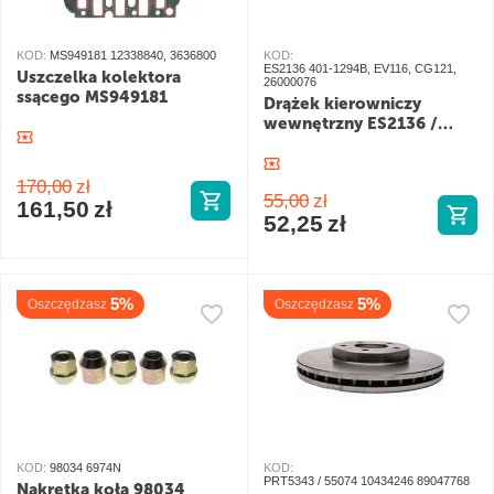
KOD:
MS949181 12338840, 3636800
KOD:
ES2136 401-1294B, EV116, CG121,
Uszczelka kolektora
26000076
ssącego MS949181
Drążek kierowniczy
wewnętrzny ES2136 /
EV116
170,00
zł
55,00
zł
161,50
zł
52,25
zł
5%
5%
Oszczędzasz
Oszczędzasz
KOD:
98034 6974N
KOD:
PRT5343 / 55074 10434246 89047768
Nakrętka koła 98034