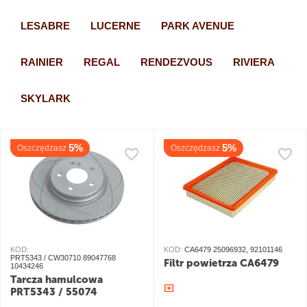
LESABRE
LUCERNE
PARK AVENUE
RAINIER
REGAL
RENDEZVOUS
RIVIERA
SKYLARK
5%
5%
Oszczędzasz
Oszczędzasz
KOD:
KOD:
CA6479 25096932, 92101146
PRT5343 / CW30710 89047768
Filtr powietrza CA6479
10434246
Tarcza hamulcowa
PRT5343 / 55074