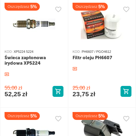
5%
5%
Oszczędzasz
Oszczędzasz
KOD:
XP5224 5224
KOD:
PH6607 / PGO4612
Świeca zapłonowa
Filtr oleju PH6607
irydowa XP5224
55,00
zł
25,00
zł
52,25
zł
23,75
zł
5%
5%
Oszczędzasz
Oszczędzasz