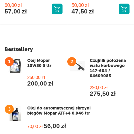
60,00
zł
50,00
zł
57,00
zł
47,50
zł
Bestsellery
Olej Mopar
Czujnik położena
1
2
10W30 5 ltr
wału korbowego
147-604 /
04609083
250,00
zł
200,00
zł
290,00
zł
275,50
zł
Olej do automatycznej skrzyni
3
biegów Mopar ATF+4 0.946 ltr
56,00
zł
70,00
zł