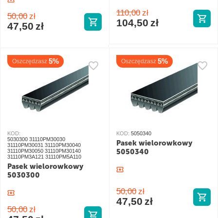
110,00
zł
50,00
zł
104,50
zł
47,50
zł
5%
5%
Oszczędzasz
Oszczędzasz
KOD:
KOD:
5050340
5030300 31110PM30030
Pasek wielorowkowy
31110PM30031 31110PM30040
5050340
31110PM30050 31110PM30140
31110PM3A121 31110PM5A110
Pasek wielorowkowy
5030300
50,00
zł
47,50
zł
50,00
zł