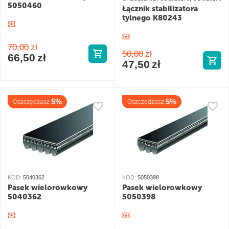
5050460
Łącznik stabilizatora
tylnego K80243
70,00
zł
50,00
zł
66,50
zł
47,50
zł
5%
5%
Oszczędzasz
Oszczędzasz
KOD:
5040362
KOD:
5050398
Pasek wielorowkowy
Pasek wielorowkowy
5040362
5050398