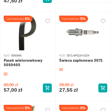
47,50
zł
5%
5%
Oszczędzasz
Oszczędzasz
KOD:
5050405
KOD:
3071 AP5224 5224
Pasek wielorowkowy
Świeca zapłonowa 3071
5050405
60,00
zł
29,00
zł
57,00
zł
27,55
zł
5%
5%
Oszczędzasz
Oszczędzasz