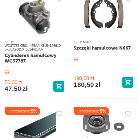
KOD:
KOD:
N667
WC37787 05014425AA, 0K2N126610,
Szczęki hamulcowe N667
0K30A26610, 5014425AA
Cylinderek hamulcowy
WC37787
190,00
zł
50,00
zł
180,50
zł
47,50
zł
5%
5%
Oszczędzasz
Oszczędzasz