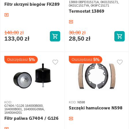
13869 0BPD315171A, 0K01315171,
Filtr skrzyni biegów FK289
0K01C1517YA, 0K9FC15171
Termostat 13869
140,00
zł
30,00
zł
133,00
zł
28,50
zł
5%
5%
Oszczędzasz
Oszczędzasz
KOD:
KOD:
N598
G7404 / G126 164000B000,
Szczęki hamulcowe N598
164000B001, 164000G098A,
16400A4201
Filtr paliwa G7404 / G126