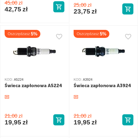
45,00
zł
25,00
zł
42,75
zł
23,75
zł
5%
5%
Oszczędzasz
Oszczędzasz
KOD:
A5224
KOD:
A3924
Świeca zapłonowa A5224
Świeca zapłonowa A3924
21,00
zł
21,00
zł
19,95
zł
19,95
zł