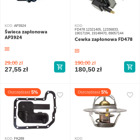
KOD:
AP3924
KOD:
FD478 12321405, 12336833,
Świeca zapłonowa
19017194, 19148470, 89057144
AP3924
Cewka zapłonowa FD478
29,00
zł
190,00
zł
27,55
zł
180,50
zł
5%
5%
Oszczędzasz
Oszczędzasz
KOD:
FK289
KOD: