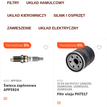
FILTRY
UKŁAD HAMULCOWY
UKŁAD KIEROWNICZY
SILNIK I OSPRZĘT
ZAWIESZENIE
UKŁAD ELEKTRYCZNY
5%
5%
Oszczędzasz
Oszczędzasz
KOD:
APP3924
KOD:
10-03-316 PH7317 12582255,
Świeca zapłonowa
1520831U00, 1520831U01,
APP3924
1520831U0A
Filtr oleju PH7317