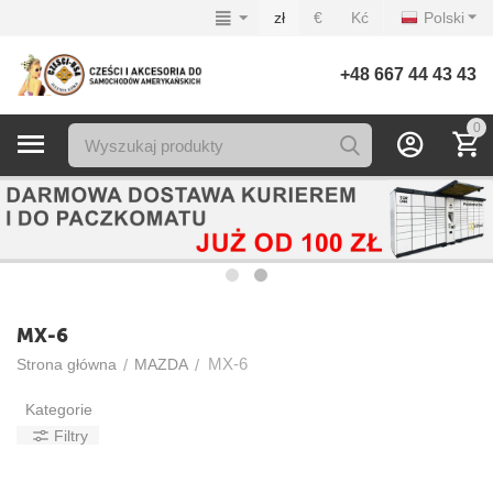
zł
€
Kć
Polski
+48 667 44 43 43
0
MX-6
MX-6
/
/
Strona główna
MAZDA
Kategorie
Filtry