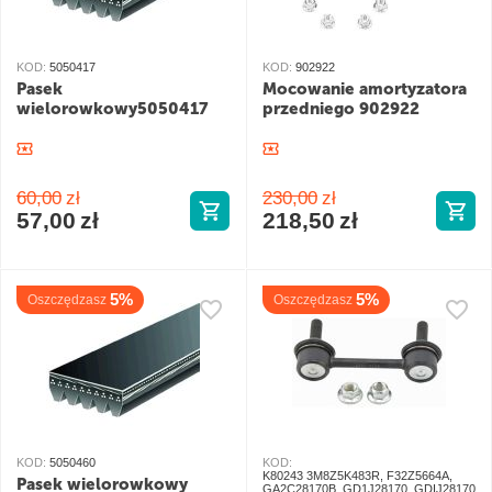
KOD:
5050417
KOD:
902922
Pasek
Mocowanie amortyzatora
wielorowkowy5050417
przedniego 902922
60,00
zł
230,00
zł
57,00
zł
218,50
zł
5%
5%
Oszczędzasz
Oszczędzasz
KOD:
5050460
KOD:
K80243 3M8Z5K483R, F32Z5664A,
Pasek wielorowkowy
GA2C28170B, GD1J28170, GDIJ28170