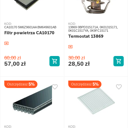
KOD:
KOD:
CA10170 5M6Z9601AA BM649601AB
13869 0BPD315171A, 0K01315171,
0K01C1517YA, 0K9FC15171
Filtr powietrza CA10170
Termostat 13869
60,00
zł
30,00
zł
57,00
zł
28,50
zł
5%
5%
Oszczędzasz
Oszczędzasz
KOD:
KOD: