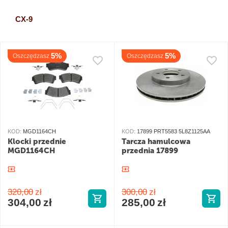
CX-9
5%
5%
Oszczędzasz
Oszczędzasz
KOD:
MGD1164CH
KOD:
17899 PRT5583 5L8Z1125AA
Klocki przednie
Tarcza hamulcowa
MGD1164CH
przednia 17899
320,00
zł
300,00
zł
304,00
zł
285,00
zł