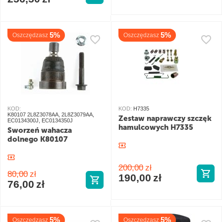
5%
5%
Oszczędzasz
Oszczędzasz
KOD:
KOD:
H7335
K80107 2L8Z3078AA, 2L8Z3079AA,
Zestaw naprawczy szczęk
EC0134300J, EC0134350J
hamulcowych H7335
Sworzeń wahacza
dolnego K80107
200,00
zł
80,00
zł
190,00
zł
76,00
zł
5%
5%
Oszczędzasz
Oszczędzasz