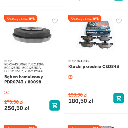
5%
5%
Oszczędzasz
Oszczędzasz
KOD:
KOD:
BCD843
PDR0743 80098 7L8Z1126A,
Klocki przednie CED843
EC0126251, EC0126251A,
EC0126251C, YL8Z1126AA
Bęben hamulcowy
PDR0743 / 80098
190,00
zł
180,50
zł
270,00
zł
256,50
zł