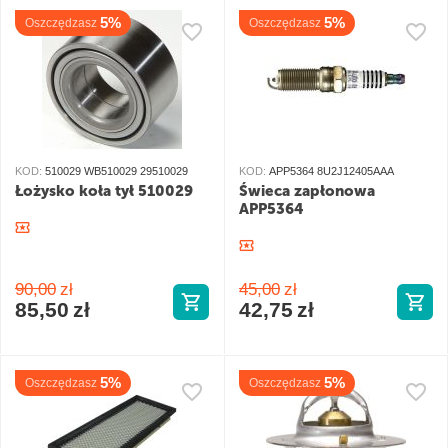
5%
5%
Oszczędzasz
Oszczędzasz
KOD:
510029 WB510029 29510029
KOD:
APP5364 8U2J12405AAA
Łożysko koła tył 510029
Świeca zapłonowa
APP5364
90,00
zł
45,00
zł
85,50
zł
42,75
zł
5%
5%
Oszczędzasz
Oszczędzasz