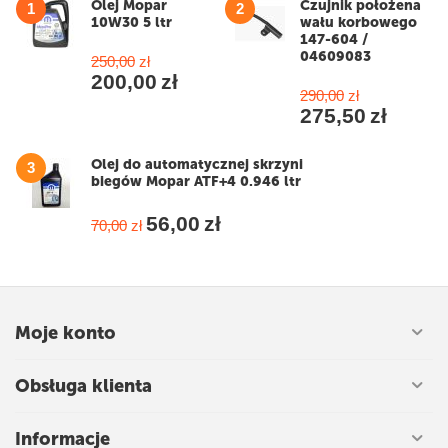
Olej Mopar
Czujnik położena
1
2
10W30 5 ltr
wału korbowego
147-604 /
04609083
250,00
zł
200,00
zł
290,00
zł
275,50
zł
Olej do automatycznej skrzyni
3
biegów Mopar ATF+4 0.946 ltr
56,00
zł
70,00
zł
Moje konto
Obsługa klienta
Informacje