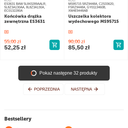
KOD:
KOD:
ES3631 BAW 5L843289AALR,
MS95715 5RZ9448A, C2S33620,
5L8Z3A130AA, 8L8Z3A130A,
F5RZ9448A, GY0113460B,
EC0132280A
XW4E9448AB
Końcówka drążka
Uszczelka kolektora
zewnętrzna ES3631
wydechowego MS95715
55,00
zł
90,00
zł
52,25
zł
85,50
zł
Pokaż następne 32 produkty
POPRZEDNIA
NASTĘPNA
Bestsellery