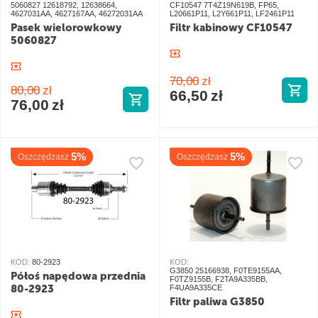
5060827 12618792, 12638664,
CF10547 7T4Z19N619B, FP65,
4627031AA, 4627167AA, 46272031AA
L20661P11, L2Y661P11, LF2461P11
Pasek wielorowkowy
Filtr kabinowy CF10547
5060827
70,00
zł
80,00
zł
66,50
zł
76,00
zł
5%
5%
Oszczędzasz
Oszczędzasz
KOD:
80-2923
KOD:
G3850 25166938, F0TE9155AA,
Półoś napędowa przednia
F0TZ9155B, F2TA9A335BB,
80-2923
F4UA9A335CE
Filtr paliwa G3850