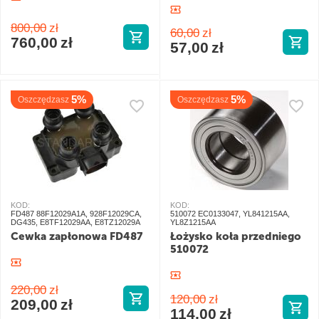
800,00
zł
60,00
zł
760,00
zł
57,00
zł
5%
5%
Oszczędzasz
Oszczędzasz
KOD:
KOD:
FD487 88F12029A1A, 928F12029CA,
510072 EC0133047, YL841215AA,
DG435, E8TF12029AA, E8TZ12029A
YL8Z1215AA
Cewka zapłonowa FD487
Łożysko koła przedniego
510072
220,00
zł
120,00
zł
209,00
zł
114,00
zł