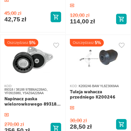
45,00
zł
120,00
zł
42,75
zł
114,00
zł
5%
5%
Oszczędzasz
Oszczędzasz
KOD:
KOD:
K200246 BAW YL8Z3069AA
89318 / 38188 97BB6A228AG,
Tuleja wahacza
YF0915980, YS4Z6A228AA
przedniego K200246
Napinacz paska
wielorowkowego 89318 /
38188
30,00
zł
270,00
zł
28,50
zł
256,50
zł