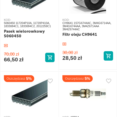
KOD:
KOD:
5060450 117204P10A, 11720P410A,
CH9641 1S7G6744AC, 3M4G6714AA,
1833084C1, 1833084C2, 2012259C1
3M4G6744AA, 3M4Z6714AA
3M4Z6744AC
Pasek wielorowkowy
Filtr oleju CH9641
5060450
30,00
zł
70,00
zł
28,50
zł
66,50
zł
5%
5%
Oszczędzasz
Oszczędzasz