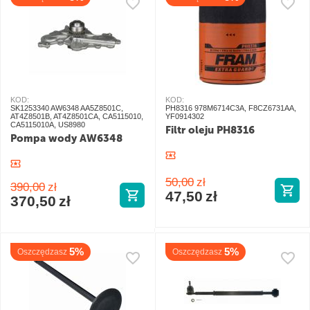
KOD:
KOD:
SK1253340 AW6348 AA5Z8501C,
PH8316 978M6714C3A, F8CZ6731AA,
AT4Z8501B, AT4Z8501CA, CA5115010,
YF0914302
CA5115010A, US8980
Filtr oleju PH8316
Pompa wody AW6348
50,00
zł
390,00
zł
47,50
zł
370,50
zł
5%
5%
Oszczędzasz
Oszczędzasz