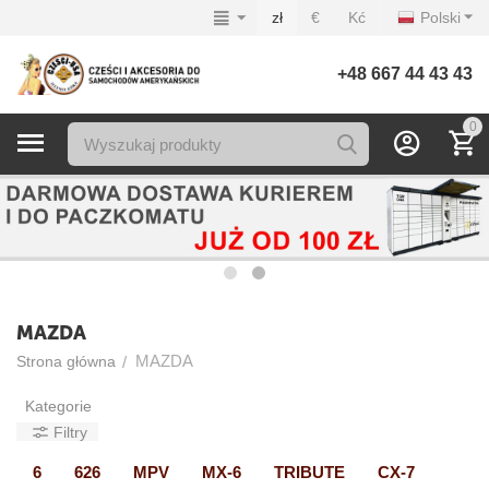
zł
€
Kć
Polski
+48 667 44 43 43
0
MAZDA
MAZDA
/
Strona główna
Kategorie
Filtry
6
626
MPV
MX-6
TRIBUTE
CX-7