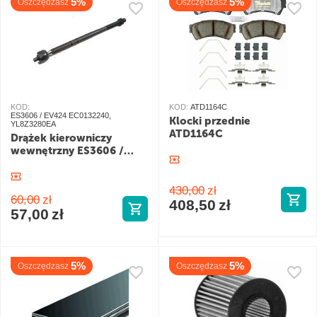
5%
5%
Oszczędzasz
Oszczędzasz
KOD:
KOD:
ATD1164C
ES3606 / EV424 EC0132240,
Klocki przednie
YL8Z3280EA
ATD1164C
Drążek kierowniczy
wewnętrzny ES3606 /
EV424
430,00
zł
60,00
zł
408,50
zł
57,00
zł
5%
5%
Oszczędzasz
Oszczędzasz