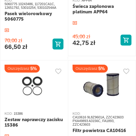
KOD:
KOD:
APP64
5060775 10243486, 117201CA1C,
Świeca zapłonowa
12651792, 53010254, 53010254AA
platinum APP64
Pasek wielorowkowy
5060775
45,00
zł
70,00
zł
42,75
zł
66,50
zł
5%
5%
Oszczędzasz
Oszczędzasz
KOD:
15386
KOD:
CA10616 9L8Z9601A, ZZC423603
Zestaw naprawczy zacisku
PXA49893 A3156C, FA1893,
15386
ZZC423603
Filtr powietrza CA10616