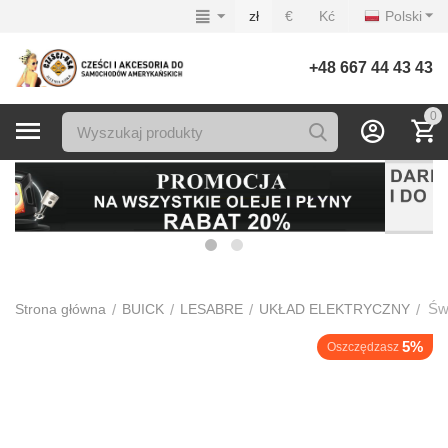
zł
€
Kć
Polski
+48 667 44 43 43
0
Św
/
/
/
/
Strona główna
BUICK
LESABRE
UKŁAD ELEKTRYCZNY
5%
Oszczędzasz