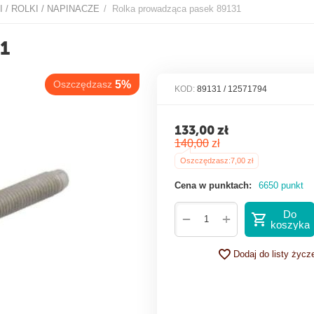
I / ROLKI / NAPINACZE
Rolka prowadząca pasek 89131
/
szczędzasz
5%
31
KOD:
89131 / 12571794
133,00
zł
140,00
zł
Oszczędzasz:
7,00
zł
Cena w punktach:
6650 punkt
Do
+
−
koszyka
Dodaj do listy życz