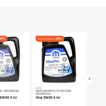
20%
20%
Oszczędzasz
Oszczęd
KOD:
KOD:
tr / 68218931AB
5W20 MOPAR 5 LTR MS-6395
Olej 5W30
68218891AA
68218920A
0W30 5 ltr
Olej 5W20 5 ltr
Olej 5W3