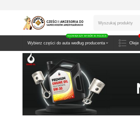
NAJWIĘKSZY WYBÓR W POLSCE
Wybierz części do auta według producenta
Oleje 