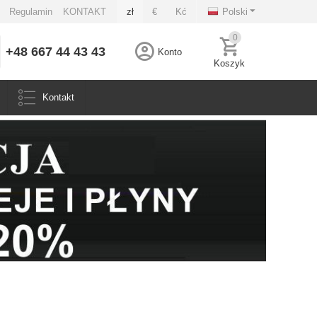
Regulamin
KONTAKT
zł
€
Kć
Polski
0
+48 667 44 43 43
Konto
Koszyk
Kontakt