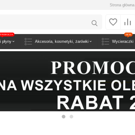
Strona główna
PROMOCJA
NEW
i płyny
Akcesoria, kosmetyki, żarówki
Wycieraczki