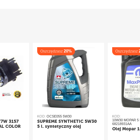
20%
Oszczędzasz
Oszczędzasz
KOD:
OCSE055 5W30
KOD:
10W30 MOPAR 5 l
/7W 3157
SUPREME SYNTHETIC 5W30
68218931AA
AL COLOR
5 l. syntetyczny olej
Olej Mopar 1
silnikowy
iały