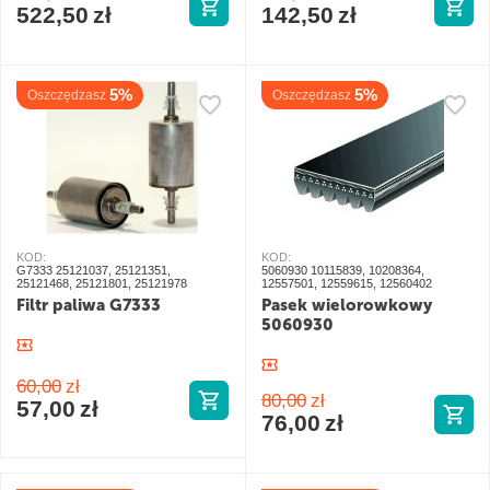
522,50
zł
142,50
zł
5%
5%
Oszczędzasz
Oszczędzasz
KOD:
KOD:
G7333 25121037, 25121351,
5060930 10115839, 10208364,
25121468, 25121801, 25121978
12557501, 12559615, 12560402
Filtr paliwa G7333
Pasek wielorowkowy
5060930
60,00
zł
80,00
zł
57,00
zł
76,00
zł