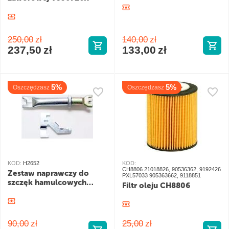
250,00
zł
140,00
zł
237,50
zł
133,00
zł
5%
5%
Oszczędzasz
Oszczędzasz
KOD:
H2652
KOD:
CH8806 21018826, 90536362, 9192426
Zestaw naprawczy do
PXL57033 905363662, 9118851
szczęk hamulcowych
Filtr oleju CH8806
H2652
90,00
zł
25,00
zł