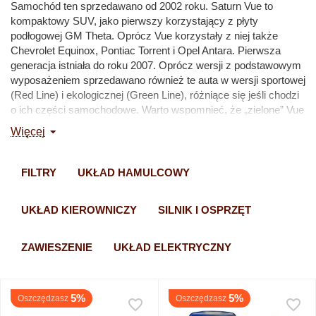
Samochód ten sprzedawano od 2002 roku. Saturn Vue to
kompaktowy SUV, jako pierwszy korzystający z płyty
podłogowej GM Theta. Oprócz Vue korzystały z niej także
Chevrolet Equinox, Pontiac Torrent i Opel Antara. Pierwsza
generacja istniała do roku 2007. Oprócz wersji z podstawowym
wyposażeniem sprzedawano również te auta w wersji sportowej
(Red Line) i ekologicznej (Green Line), różniące się jeśli chodzi
o ich części samochodowe. Warto wspomnieć, że „zielone” Vue
jest jednym z niewielu hybrydowych SUV-ów. W 2008 roku
Więcej
pojawiła się druga generacja, bazująca na designie Opla Antary.
Tę wersję Saturna Vue produkowano rzez dwa lata w Meksyku.
W niektórych krajach Ameryki był również sprzedawany z
FILTRY
UKŁAD HAMULCOWY
pewnymi modyfikacjami jako Chevrolet Captiva Sport.
Zapraszamy do zapoznania się z naszą ofertą na części
UKŁAD KIEROWNICZY
SILNIK I OSPRZĘT
zamienne do tego modelu.
ZAWIESZENIE
UKŁAD ELEKTRYCZNY
5%
5%
Oszczędzasz
Oszczędzasz