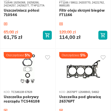
710546 19256368, 19258266,
FT1166 / 58611 24203770, 24221762,
24234257, 24256277, 7T4P1177A
8685185
Uszczelniacz półosi
Filtr oleju skrzyni biegów
710546
FT1166
65,00
zł
120,00
zł
61,75
zł
114,00
zł
5%
5%
Oszczędzasz
Oszczędzasz
KOD:
TCS46108 67828
KOD:
26376PT 12648843, 54662
Uszczelka pokrywy
Uszczelka pod głowicę
rozrządu TCS46108
26376PT