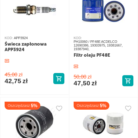
KOD:
APP3924
KOD:
PH10060 / PF48E ACDELCO
Świeca zapłonowa
12690386, 19303975, 19381667,
APP3924
19387940,
Filtr oleju PF48E
45,00
zł
50,00
zł
42,75
zł
47,50
zł
5%
5%
Oszczędzasz
Oszczędzasz