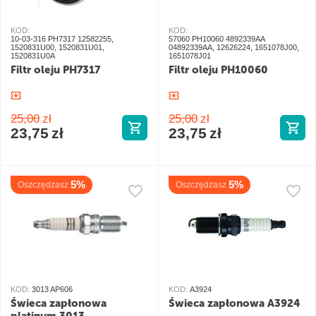
KOD:
KOD:
10-03-316 PH7317 12582255,
57060 PH10060 4892339AA
1520831U00, 1520831U01,
04892339AA, 12626224, 1651078J00,
1520831U0A
1651078J01
Filtr oleju PH7317
Filtr oleju PH10060
25,00
zł
25,00
zł
23,75
zł
23,75
zł
5%
5%
Oszczędzasz
Oszczędzasz
KOD:
3013 AP606
KOD:
A3924
Świeca zapłonowa
Świeca zapłonowa A3924