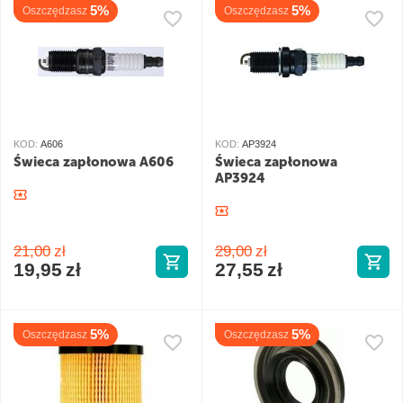
5%
5%
Oszczędzasz
Oszczędzasz
KOD:
A606
KOD:
AP3924
Świeca zapłonowa A606
Świeca zapłonowa
AP3924
21,00
zł
29,00
zł
19,95
zł
27,55
zł
5%
5%
Oszczędzasz
Oszczędzasz