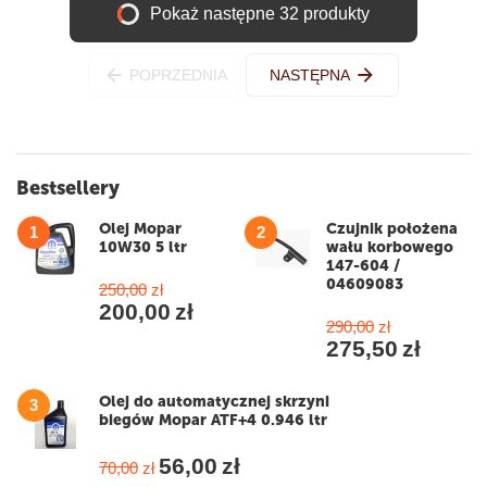
Pokaż następne 32 produkty
POPRZEDNIA
NASTĘPNA
Bestsellery
Olej Mopar
Czujnik położena
1
2
10W30 5 ltr
wału korbowego
147-604 /
04609083
250,00
zł
200,00
zł
290,00
zł
275,50
zł
Olej do automatycznej skrzyni
3
biegów Mopar ATF+4 0.946 ltr
56,00
zł
70,00
zł