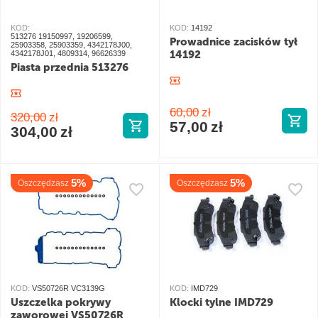
KOD:
KOD:
14192
513276 19150997, 19206599,
Prowadnice zacisków tył
25903358, 25903359, 4342178J00,
14192
4342178J01, 4809314, 96626339
Piasta przednia 513276
60,00
zł
320,00
zł
57,00
zł
304,00
zł
5%
5%
Oszczędzasz
Oszczędzasz
KOD:
VS50726R VC3139G
KOD:
IMD729
Uszczelka pokrywy
Klocki tylne IMD729
zaworowej VS50726R