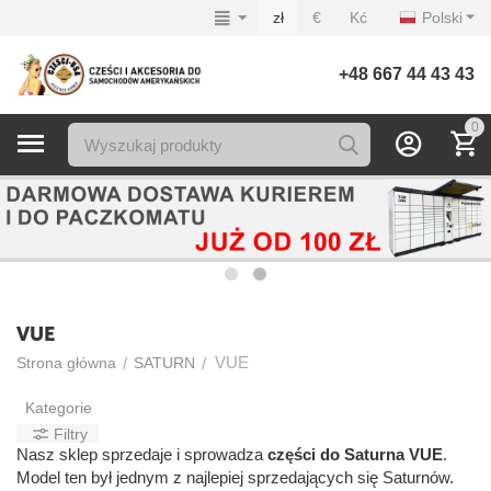
zł
€
Kć
Polski
+48 667 44 43 43
0
VUE
VUE
/
/
Strona główna
SATURN
Kategorie
Filtry
Nasz sklep sprzedaje i sprowadza
części do Saturna VUE
.
Model ten był jednym z najlepiej sprzedających się Saturnów.