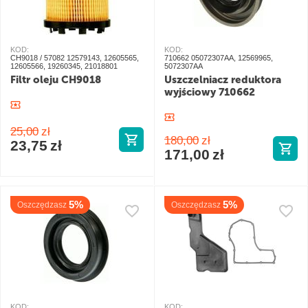
KOD:
KOD:
CH9018 / 57082 12579143, 12605565,
710662 05072307AA, 12569965,
12605566, 19260345, 21018801
5072307AA
Filtr oleju CH9018
Uszczelniacz reduktora
wyjściowy 710662
25,00
zł
180,00
zł
23,75
zł
171,00
zł
5%
5%
Oszczędzasz
Oszczędzasz
KOD:
KOD: