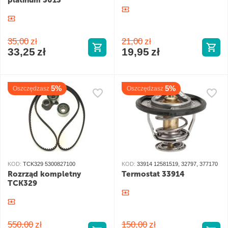
platinum 3013
35,00
zł
21,00
zł
33,25
zł
19,95
zł
5%
5%
Oszczędzasz
Oszczędzasz
KOD:
TCK329 5300827100
KOD:
33914 12581519, 32797, 377170
Rozrząd kompletny
Termostat 33914
TCK329
550,00
zł
150,00
zł