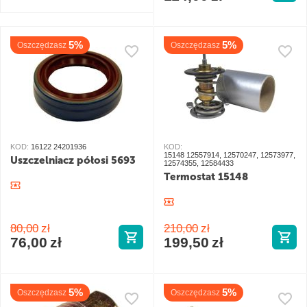
5%
5%
Oszczędzasz
Oszczędzasz
KOD:
16122 24201936
KOD:
15148 12557914, 12570247, 12573977,
Uszczelniacz półosi 5693
12574355, 12584433
Termostat 15148
80,00
zł
210,00
zł
76,00
zł
199,50
zł
5%
5%
Oszczędzasz
Oszczędzasz