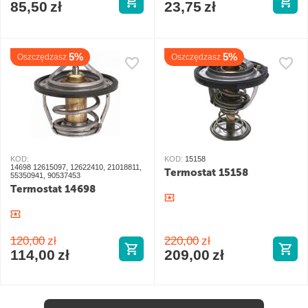
85,50
zł
23,75
zł
5%
5%
Oszczędzasz
Oszczędzasz
KOD:
KOD:
15158
14698 12615097, 12622410, 21018811,
Termostat 15158
55350941, 90537453
Termostat 14698
120,00
zł
220,00
zł
114,00
zł
209,00
zł