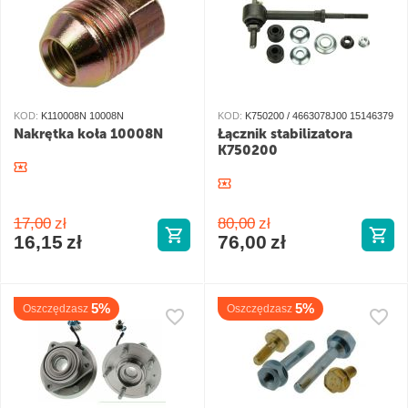
KOD:
K110008N 10008N
KOD:
K750200 / 4663078J00 15146379
Nakrętka koła 10008N
Łącznik stabilizatora
K750200
17,00
zł
80,00
zł
16,15
zł
76,00
zł
5%
5%
Oszczędzasz
Oszczędzasz