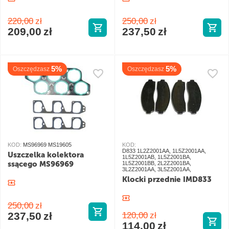
220,00
zł
250,00
zł
209,00
zł
237,50
zł
5%
5%
Oszczędzasz
Oszczędzasz
KOD:
MS96969 MS19605
KOD:
D833 1L2Z2001AA, 1L5Z2001AA,
Uszczelka kolektora
1L5Z2001AB, 1L5Z2001BA,
ssącego MS96969
1L5Z2001BB, 2L2Z2001BA,
3L2Z2001AA, 3L5Z2001AA,
Klocki przednie IMD833
250,00
zł
237,50
zł
120,00
zł
114,00
zł