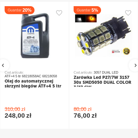
20%
5%
Guardar
Guardar
Cod.artículo:
Cod.artículo:
3057 DUAL LED
ATF+4 5 ltr 68218058AC 68218058
Żarówka Led P27/7W 3157
Olej do automatycznej
30x SMD5050 DUAL COLOR
skrzyni biegów ATF+4 5 ltr
3/27 CW
pomarańczowy/biały
310,00
zł
80,00
zł
248,00
zł
76,00
zł