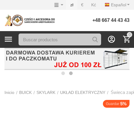
zł
€
Kć
Español
+48 667 44 43 43
0
Świeca zap
/
/
/
/
Inicio
BUICK
SKYLARK
UKŁAD ELEKTRYCZNY
5%
Guardar