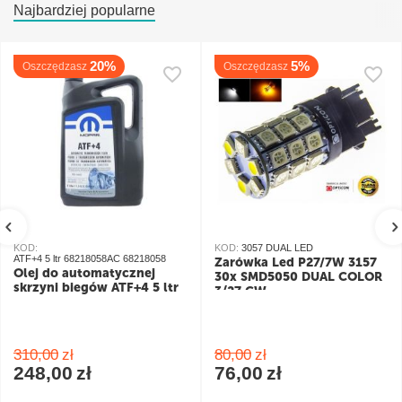
Najbardziej popularne
20%
5%
Oszczędzasz
Oszczędzasz
KOD:
KOD:
3057 DUAL LED
ATF+4 5 ltr 68218058AC 68218058
Żarówka Led P27/7W 3157
Olej do automatycznej
30x SMD5050 DUAL COLOR
skrzyni biegów ATF+4 5 ltr
3/27 CW
pomarańczowy/biały
310,00
zł
80,00
zł
248,00
zł
76,00
zł