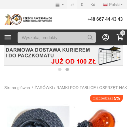
zł
€
Kć
Polski
+48 667 44 43 43
0
/
Strona główna
ŻARÓWKI / RAMKI POD TABLICE / OSPRZĘT HA
5%
Oszczędzasz