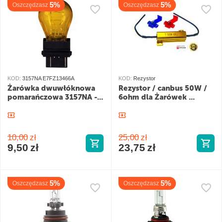
5%
5%
Oszczędzasz
Oszczędzasz
KOD:
3157NA E7FZ13466A
KOD:
Rezystor
Żarówka dwuwłóknowa
Rezystor / canbus 50W /
pomarańczowa 3157NA -...
6ohm dla Żarówek ...
10,00
zł
25,00
zł
9,50
zł
23,75
zł
5%
5%
Oszczędzasz
Oszczędzasz