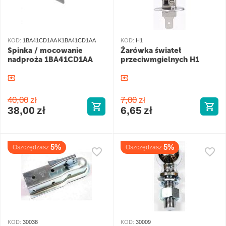
KOD:
1BA41CD1AA K1BA41CD1AA
KOD:
H1
Spinka / mocowanie
Żarówka świateł
nadproża 1BA41CD1AA
przeciwmgielnych H1
40,00
zł
7,00
zł
38,00
zł
6,65
zł
5%
5%
Oszczędzasz
Oszczędzasz
KOD:
30038
KOD:
30009