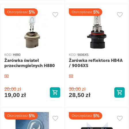
5%
5%
Oszczędzasz
Oszczędzasz
KOD:
H880
KOD:
9006XS
Żarówka świateł
Żarówka reflektora HB4A
przeciwmgielnych H880
/ 9006XS
20,00
zł
30,00
zł
19,00
zł
28,50
zł
5%
5%
Oszczędzasz
Oszczędzasz