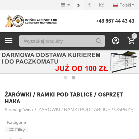
zł
€
Kć
Polski
+48 667 44 43 43
0
ŻARÓWKI / RAMKI POD TABLICE / OSPRZĘT
HAKA
ŻARÓWKI / RAMKI POD TABLICE / OSPRZĘT
/
Strona główna
Kategorie
Filtry