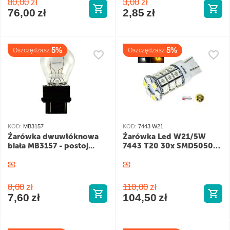
80,00
zł
3,00
zł
76,00
zł
2,85
zł
5%
5%
Oszczędzasz
Oszczędzasz
KOD:
MB3157
KOD:
7443 W21
Żarówka dwuwłóknowa
Żarówka Led W21/5W
biała MB3157 - postoj...
7443 T20 30x SMD5050
D...
8,00
zł
110,00
zł
7,60
zł
104,50
zł