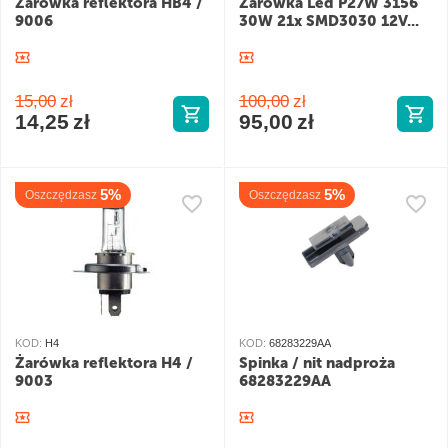
Żarówka reflektora HB4 /
Żarówka Led P27W 3156
9006
30W 21x SMD3030 12V...
15,00
zł
100,00
zł
14,25
zł
95,00
zł
5%
5%
Oszczędzasz
Oszczędzasz
KOD:
H4
KOD:
68283229AA
Żarówka reflektora H4 /
Spinka / nit nadproża
9003
68283229AA