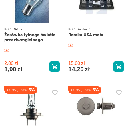
KOD:
BA15s
KOD:
Ramka 55
Żarówka tylnego światła
Ramka USA mała
przeciwmgielnego ...
2,00
zł
15,00
zł
1,90
zł
14,25
zł
5%
5%
Oszczędzasz
Oszczędzasz