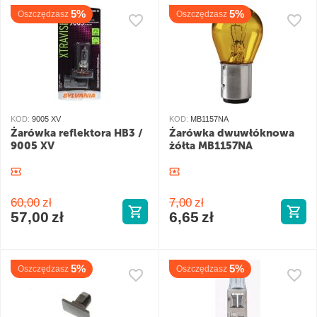
5%
5%
Oszczędzasz
Oszczędzasz
KOD:
9005 XV
KOD:
MB1157NA
Żarówka reflektora HB3 /
Żarówka dwuwłóknowa
9005 XV
żółta MB1157NA
60,00
zł
7,00
zł
57,00
zł
6,65
zł
5%
5%
Oszczędzasz
Oszczędzasz