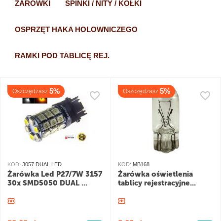
ŻARÓWKI
SPINKI / NITY / KOŁKI
OSPRZĘT HAKA HOLOWNICZEGO
RAMKI POD TABLICĘ REJ.
5%
5%
Oszczędzasz
Oszczędzasz
KOD:
3057 DUAL LED
KOD:
MB168
Żarówka Led P27/7W 3157
Żarówka oświetlenia
30x SMD5050 DUAL ...
tablicy rejestracyjne...