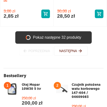
3,00
zł
30,00
zł
2,85
zł
28,50
zł
Pokaż następne 32 produkty
POPRZEDNIA
NASTĘPNA
Bestsellery
Olej Mopar
Czujnik położena
1
2
10W30 5 ltr
wału korbowego
147-604 /
04609083
250,00
zł
200,00
zł
290,00
zł