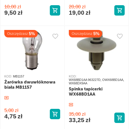
10,00
zł
20,00
zł
9,50
zł
19,00
zł
5%
5%
Oszczędzasz
Oszczędzasz
KOD:
MB1157
KOD:
WX68BD1AA 963227D, OWX68BD1AA,
Żarówka dwuwłóknowa
WX68DX9AA
biała MB1157
Spinka tapicerki
WX68BD1AA
5,00
zł
35,00
zł
4,75
zł
33,25
zł