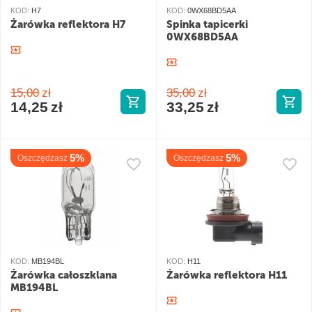
KOD:
H7
KOD:
0WX68BD5AA
Żarówka reflektora H7
Spinka tapicerki
0WX68BD5AA
15,00
zł
35,00
zł
14,25
zł
33,25
zł
5%
5%
Oszczędzasz
Oszczędzasz
KOD:
MB194BL
KOD:
H11
Żarówka całoszklana
Żarówka reflektora H11
MB194BL