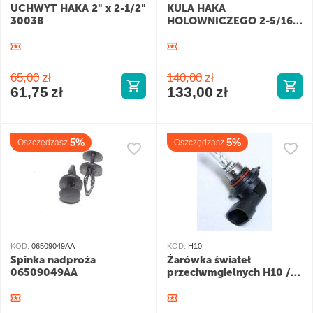
UCHWYT HAKA 2" x 2-1/2"
KULA HAKA
30038
HOLOWNICZEGO 2-5/16"
x 1" 30009
65,00
zł
140,00
zł
61,75
zł
133,00
zł
5%
5%
Oszczędzasz
Oszczędzasz
KOD:
06509049AA
KOD:
H10
Spinka nadproża
Żarówka świateł
06509049AA
przeciwmgielnych H10 /
9145