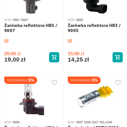
KOD:
HB5 / 9007
KOD:
9005
Żarówka reflektora HB5 /
Żarówka reflektora HB3 /
9007
9005
20,00
zł
15,00
zł
19,00
zł
14,25
zł
5%
5%
Oszczędzasz
Oszczędzasz
KOD:
9006
KOD:
3057 3156 3157 YELLOW