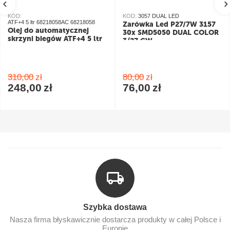
KOD:
KOD:
3057 DUAL LED
ATF+4 5 ltr 68218058AC 68218058
Żarówka Led P27/7W 3157
Olej do automatycznej
30x SMD5050 DUAL COLOR
skrzyni biegów ATF+4 5 ltr
3/27 CW
pomarańczowy/biały
310,00
zł
80,00
zł
248,00
zł
76,00
zł
Szybka dostawa
Nasza firma błyskawicznie dostarcza produkty w całej Polsce i
Europie