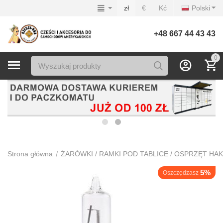
zł
€
Kć
Polski
+48 667 44 43 43
0
/
Strona główna
ŻARÓWKI / RAMKI POD TABLICE / OSPRZĘT HA
5%
Oszczędzasz