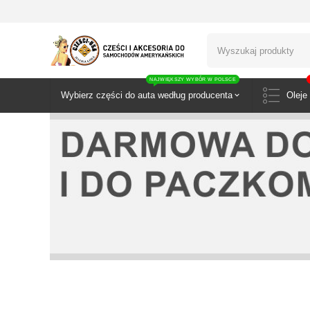
NAJWIĘKSZY WYBÓR W POLSCE
Wybierz części do auta według producenta
Oleje 