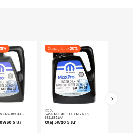
20%
20%
Oszczędzasz
Oszczęd
KOD:
KOD:
tr / 68218931AB
5W20 MOPAR 5 LTR MS-6395
Olej 5W30
68218891AA
68218920A
0W30 5 ltr
Olej 5W20 5 ltr
Olej 5W3