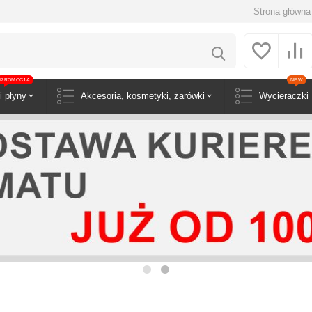
Strona główna
PROMOCJA
NEW
i płyny
Akcesoria, kosmetyki, żarówki
Wycieraczki