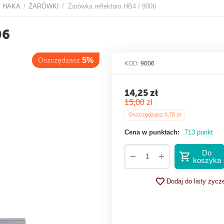
T HAKA
ŻARÓWKI
Żarówka reflektora HB4 / 9006
/
/
szczędzasz
5%
06
KOD:
9006
14,25
zł
15,00
zł
Oszczędzasz:
0,75
zł
Cena w punktach:
713 punkt
Do
+
−
koszyka
Dodaj do listy życz