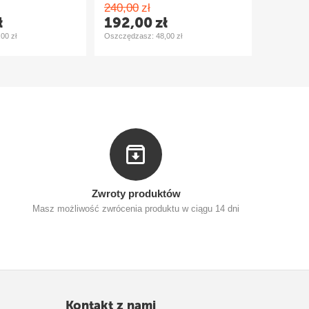
240,00
zł
240,00
ł
192,00
zł
192,
,00
zł
Oszczędzasz: 
48,00
zł
Oszczędza
Zwroty produktów
Masz możliwość zwrócenia produktu w ciągu 14 dni
Kontakt z nami