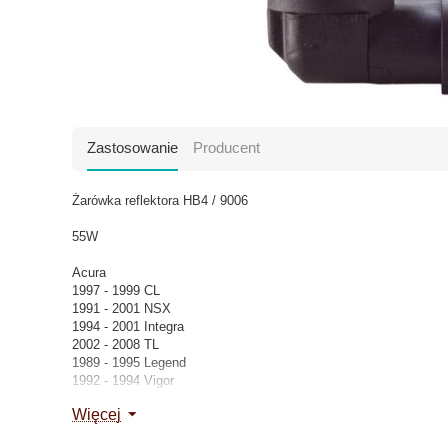
Zastosowanie
Producent
Żarówka reflektora HB4 / 9006
55W
Acura
1997 - 1999 CL
1991 - 2001 NSX
1994 - 2001 Integra
2002 - 2008 TL
1989 - 1995 Legend
1992 - 1994 Vigor
2001 - 2006 MDX
Więcej
Buick