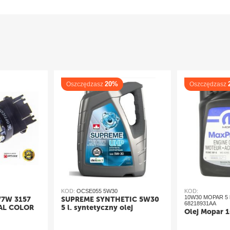
20%
Oszczędzasz
Oszczędzasz
KOD:
OCSE055 5W30
KOD:
10W30 MOPAR 5 l
/7W 3157
SUPREME SYNTHETIC 5W30
68218931AA
AL COLOR
5 l. syntetyczny olej
Olej Mopar 1
silnikowy
iały