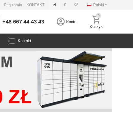
Regulamin
KONTAKT
zł
€
Kć
Polski
0
+48 667 44 43 43
Konto
Koszyk
Kontakt