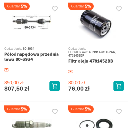
5%
5%
Guardar
Guardar
Cod.artículo:
80-3934
Cod.artículo:
PH3600 / 4781452BB 4781452AA,
Półoś napędowa przednia
4781452BF
lewa 80-3934
Filtr oleju 4781452BB
850,00
zł
80,00
zł
807,50
zł
76,00
zł
5%
5%
Guardar
Guardar