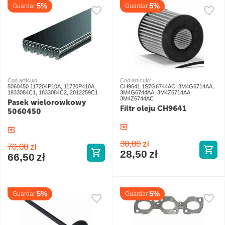
5%
5%
Guardar
Guardar
Cod.artículo:
Cod.artículo:
5060450 117204P10A, 11720P410A,
CH9641 1S7G6744AC, 3M4G6714AA,
1833084C1, 1833084C2, 2012259C1
3M4G6744AA, 3M4Z6714AA
3M4Z6744AC
Pasek wielorowkowy
Filtr oleju CH9641
5060450
30,00
zł
70,00
zł
28,50
zł
66,50
zł
5%
5%
Guardar
Guardar